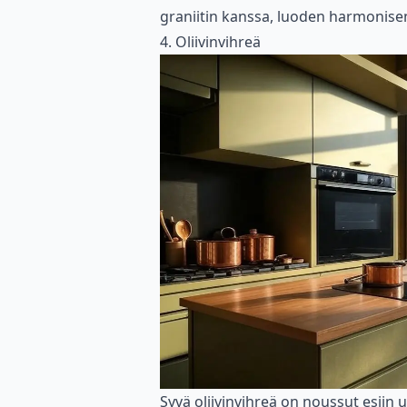
graniitin kanssa, luoden harmonisen
4. Oliivinvihreä
Syvä oliivinvihreä on noussut esiin u