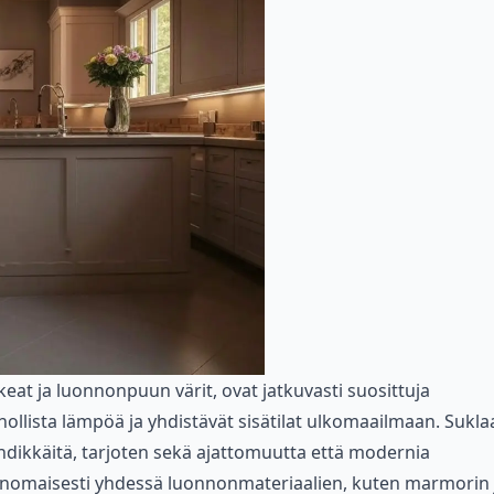
eat ja luonnonpuun värit, ovat jatkuvasti suosittuja
nnollista lämpöä ja yhdistävät sisätilat ulkomaailmaan. Sukla
endikkäitä, tarjoten sekä ajattomuutta että modernia
erinomaisesti yhdessä luonnonmateriaalien, kuten marmorin 