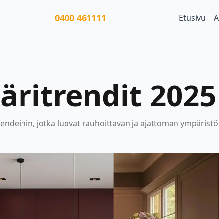
0400 461111
Etusivu
A
väritrendit 2025
rendeihin, jotka luovat rauhoittavan ja ajattoman ympäristö