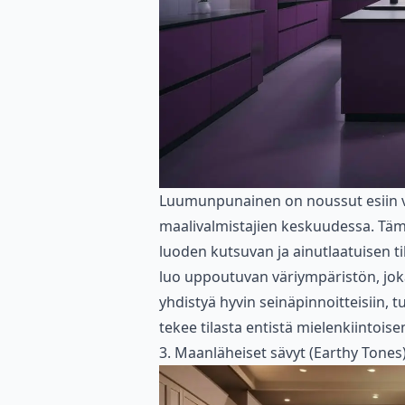
Luumunpunainen on noussut esiin vi
maalivalmistajien keskuudessa. Tämä
luoden kutsuvan ja ainutlaatuisen ti
luo uppoutuvan väriympäristön, jok
yhdistyä hyvin seinäpinnoitteisiin, t
tekee tilasta entistä mielenkiintoi
3. Maanläheiset sävyt (Earthy Tones