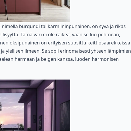
nimellä burgundi tai karmiininpunainen, on syvä ja rikas
ellisyyttä. Tämä väri ei ole räikeä, vaan se luo pehmeän,
inen oksipunainen on erityisen suosittu keittiösaarekkeissa 
ja ylellisen ilmeen. Se sopii erinomaisesti yhteen lämpimien
vaalean harmaan ja beigen kanssa, luoden harmonisen