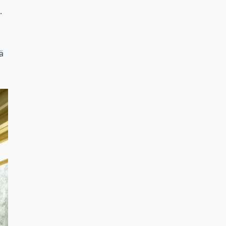
.
i
ä