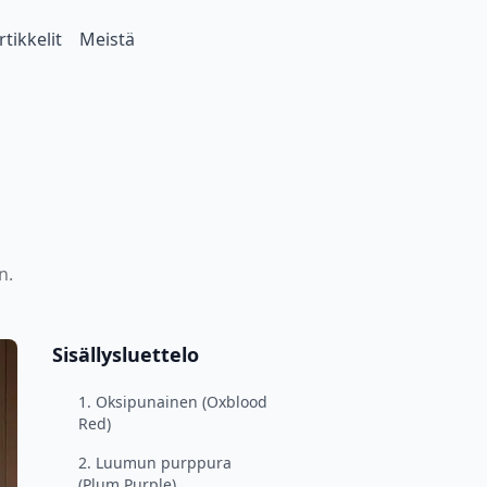
rtikkelit
Meistä
n.
Sisällysluettelo
1. Oksipunainen (Oxblood
Red)
2. Luumun purppura
(Plum Purple)