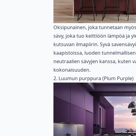
Oksipunainen, joka tunnetaan myös 
sävy, joka tuo keittiöön lämpöä ja yl
kutsuvan ilmapiirin. Syvä savensävy
kaapistoissa, luoden tunnelmallisen 
neutraalien sävyjen kanssa, kuten 
kokonaisuuden.
2. Luumun purppura (Plum Purple)