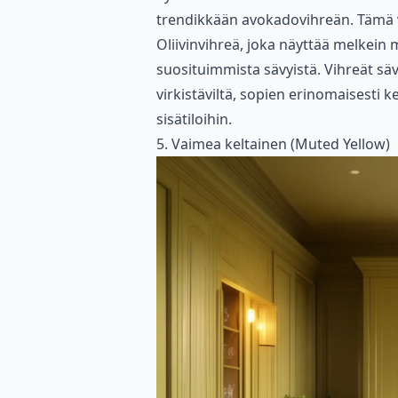
trendikkään avokadovihreän. Tämä vä
Oliivinvihreä, joka näyttää melkein 
suosituimmista sävyistä. Vihreät sävyt
virkistäviltä, sopien erinomaisesti k
sisätiloihin.
5. Vaimea keltainen (Muted Yellow)