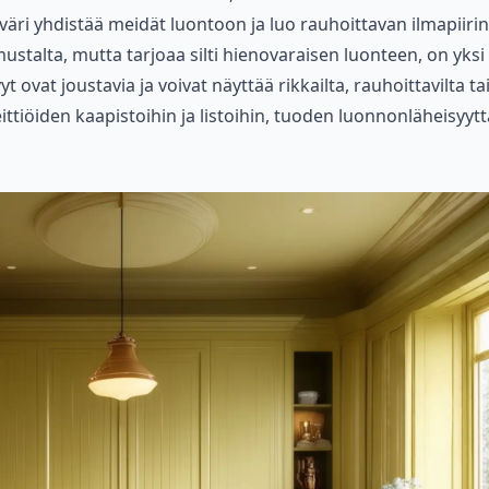
ri yhdistää meidät luontoon ja luo rauhoittavan ilmapiirin
mustalta, mutta tarjoaa silti hienovaraisen luonteen, on yksi
 ovat joustavia ja voivat näyttää rikkailta, rauhoittavilta ta
eittiöiden kaapistoihin ja listoihin, tuoden luonnonläheisyytt