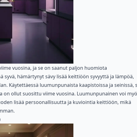
ime vuosina, ja se on saanut paljon huomiota
 syvä, hämärtynyt sävy lisää keittiöön syvyyttä ja lämpöä,
lan. Käytettäessä luumunpunaista kaapistoissa ja seinissä, 
a on ollut suosittu viime vuosina. Luumunpunainen voi my
uoden lisää persoonallisuutta ja kuviointia keittiöön, mikä
semman.
)