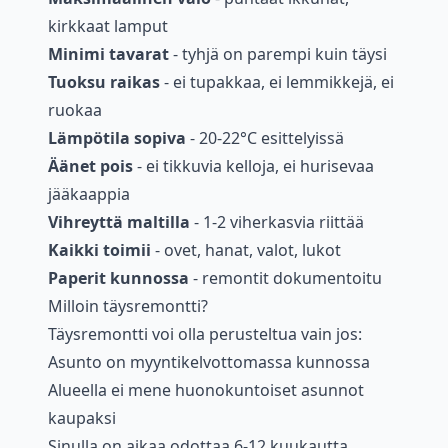
kirkkaat lamput
Minimi tavarat
- tyhjä on parempi kuin täysi
Tuoksu raikas
- ei tupakkaa, ei lemmikkejä, ei
ruokaa
Lämpötila sopiva
- 20-22°C esittelyissä
Äänet pois
- ei tikkuvia kelloja, ei hurisevaa
jääkaappia
Vihreyttä maltilla
- 1-2 viherkasvia riittää
Kaikki toimii
- ovet, hanat, valot, lukot
Paperit kunnossa
- remontit dokumentoitu
Milloin täysremontti?
Täysremontti voi olla perusteltua vain jos:
Asunto on myyntikelvottomassa kunnossa
Alueella ei mene huonokuntoiset asunnot
kaupaksi
Sinulla on aikaa odottaa 6-12 kuukautta