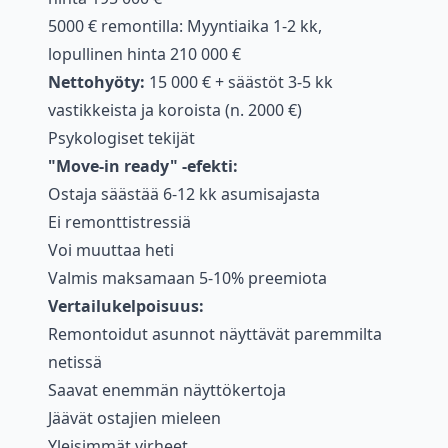
5000 € remontilla: Myyntiaika 1-2 kk,
lopullinen hinta 210 000 €
Nettohyöty:
15 000 € + säästöt 3-5 kk
vastikkeista ja koroista (n. 2000 €)
Psykologiset tekijät
"Move-in ready" -efekti:
Ostaja säästää 6-12 kk asumisajasta
Ei remonttistressiä
Voi muuttaa heti
Valmis maksamaan 5-10% preemiota
Vertailukelpoisuus:
Remontoidut asunnot näyttävät paremmilta
netissä
Saavat enemmän näyttökertoja
Jäävät ostajien mieleen
Yleisimmät virheet