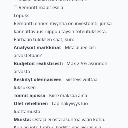
Remonttimapit esillä
Lopuksi
Remontti ennen myyntiä on investointi, jonka
kannattavuus riippuu täysin toteutuksesta.
Parhaan tuloksen saat, kun:
Analysoit markkinat
- Mitä alueellasi
arvostetaan?
Budjetoit realistisesti
- Max 2-5% asunnon
arvosta
Keskityt olennaiseen
- Siisteys voittaa
luksuksen
Toimit ajoissa
- Kiire maksaa aina
Olet rehellinen
- Läpinäkyvyys luo
luottamusta
Muista:
Ostaja ei osta asuntoa vaan kotia.
Kun asunto tuntuu kodilta ensivierailulla,