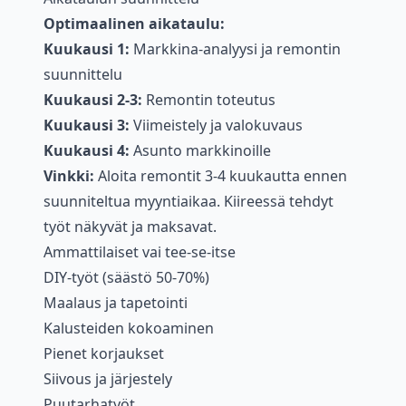
Optimaalinen aikataulu:
Kuukausi 1:
Markkina-analyysi ja remontin
suunnittelu
Kuukausi 2-3:
Remontin toteutus
Kuukausi 3:
Viimeistely ja valokuvaus
Kuukausi 4:
Asunto markkinoille
Vinkki:
Aloita remontit 3-4 kuukautta ennen
suunniteltua myyntiaikaa. Kiireessä tehdyt
työt näkyvät ja maksavat.
Ammattilaiset vai tee-se-itse
DIY-työt (säästö 50-70%)
Maalaus ja tapetointi
Kalusteiden kokoaminen
Pienet korjaukset
Siivous ja järjestely
Puutarhatyöt