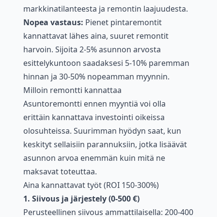
markkinatilanteesta ja remontin laajuudesta.
Nopea vastaus:
Pienet pintaremontit
kannattavat lähes aina, suuret remontit
harvoin. Sijoita 2-5% asunnon arvosta
esittelykuntoon saadaksesi 5-10% paremman
hinnan ja 30-50% nopeamman myynnin.
Milloin remontti kannattaa
Asuntoremontti ennen myyntiä voi olla
erittäin kannattava investointi oikeissa
olosuhteissa. Suurimman hyödyn saat, kun
keskityt sellaisiin parannuksiin, jotka lisäävät
asunnon arvoa enemmän kuin mitä ne
maksavat toteuttaa.
Aina kannattavat työt (ROI 150-300%)
1. Siivous ja järjestely (0-500 €)
Perusteellinen siivous ammattilaisella: 200-400