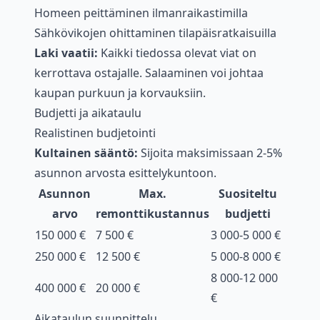
Homeen peittäminen ilmanraikastimilla
Sähkövikojen ohittaminen tilapäisratkaisuilla
Laki vaatii:
Kaikki tiedossa olevat viat on
kerrottava ostajalle. Salaaminen voi johtaa
kaupan purkuun ja korvauksiin.
Budjetti ja aikataulu
Realistinen budjetointi
Kultainen sääntö:
Sijoita maksimissaan 2-5%
asunnon arvosta esittelykuntoon.
Asunnon
Max.
Suositeltu
arvo
remonttikustannus
budjetti
150 000 €
7 500 €
3 000-5 000 €
250 000 €
12 500 €
5 000-8 000 €
8 000-12 000
400 000 €
20 000 €
€
Aikataulun suunnittelu