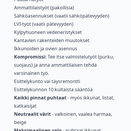
Ammattilaistyöt (pakollisia)
Sähköasennukset (vaatii sähköpätevyyden)
LVI-työt (vaatii pätevyyden)
Kylpyhuoneen vedeneristykset
Kantavien rakenteiden muutokset
Ikkunoiden ja ovien asennus
Kompromissi:
Tee itse valmistelutyöt (purku,
suojaus) ja anna ammattilaisen tehdä
varsinainen työ.
Esittelykunto vai täysremontti
Esittelykunnon 10 kultaista sääntöä
Kaikki pinnat puhtaat
- myös ikkunat, listat,
katkaisijat
Neutraalit värit
- valkoinen, vaalea harmaa,
beige
Maksimaalinen valo
- puhtaat ikkunat,