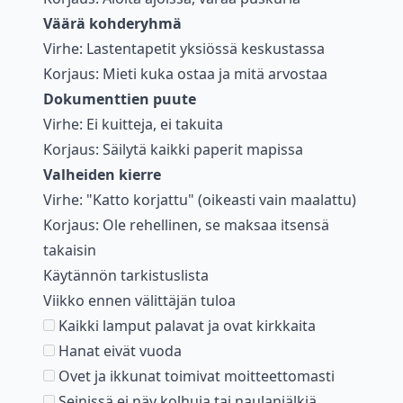
Väärä kohderyhmä
Virhe: Lastentapetit yksiössä keskustassa
Korjaus: Mieti kuka ostaa ja mitä arvostaa
Dokumenttien puute
Virhe: Ei kuitteja, ei takuita
Korjaus: Säilytä kaikki paperit mapissa
Valheiden kierre
Virhe: "Katto korjattu" (oikeasti vain maalattu)
Korjaus: Ole rehellinen, se maksaa itsensä
takaisin
Käytännön tarkistuslista
Viikko ennen välittäjän tuloa
Kaikki lamput palavat ja ovat kirkkaita
Hanat eivät vuoda
Ovet ja ikkunat toimivat moitteettomasti
Seinissä ei näy kolhuja tai naulanjälkiä