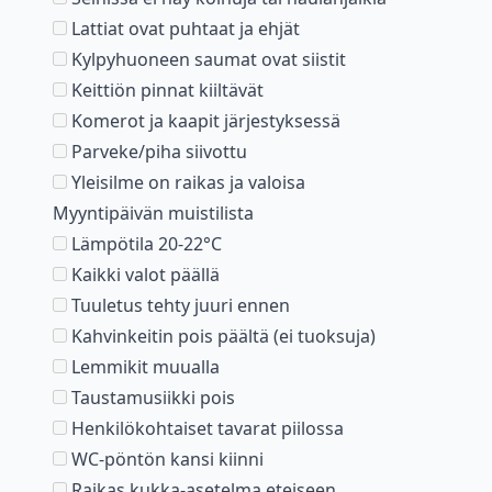
Lattiat ovat puhtaat ja ehjät
Kylpyhuoneen saumat ovat siistit
Keittiön pinnat kiiltävät
Komerot ja kaapit järjestyksessä
Parveke/piha siivottu
Yleisilme on raikas ja valoisa
Myyntipäivän muistilista
Lämpötila 20-22°C
Kaikki valot päällä
Tuuletus tehty juuri ennen
Kahvinkeitin pois päältä (ei tuoksuja)
Lemmikit muualla
Taustamusiikki pois
Henkilökohtaiset tavarat piilossa
WC-pöntön kansi kiinni
Raikas kukka-asetelma eteiseen