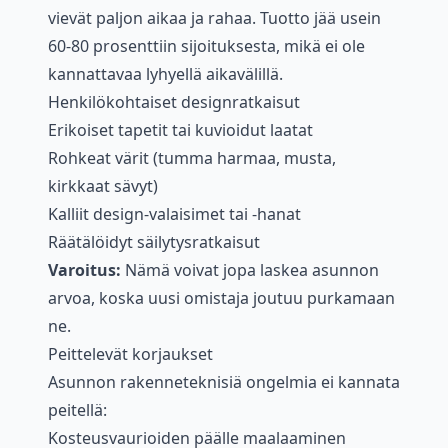
vievät paljon aikaa ja rahaa. Tuotto jää usein
60-80 prosenttiin sijoituksesta, mikä ei ole
kannattavaa lyhyellä aikavälillä.
Henkilökohtaiset designratkaisut
Erikoiset tapetit tai kuvioidut laatat
Rohkeat värit (tumma harmaa, musta,
kirkkaat sävyt)
Kalliit design-valaisimet tai -hanat
Räätälöidyt säilytysratkaisut
Varoitus:
Nämä voivat jopa laskea asunnon
arvoa, koska uusi omistaja joutuu purkamaan
ne.
Peittelevät korjaukset
Asunnon rakenneteknisiä ongelmia ei kannata
peitellä:
Kosteusvaurioiden päälle maalaaminen