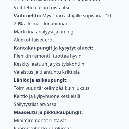
Voit tehdä osan töistä itse
Vaihtoehto:
Myy "harrastajalle sopivana" 10-
20% alle markkinahinnan.
Markkina-analyysi ja timing
Aluekohtaiset erot
Kantakaupungit ja kysytyt alueet:
Pienikin remontti tuottaa hyvin
Keskity laatuun ja yksityiskohtiin
Valaistus ja tilantuntu kriittisiä
Lähiöt ja esikaupungit:
Toimivuus tärkeämpää kuin luksus
Keittiö ja kylpyhuone keskeisiä
Säilytystilat arvossa
Maaseutu ja pikkukaupungit:
Minimiremontit riittävät
Energiatehokkuus plussaa