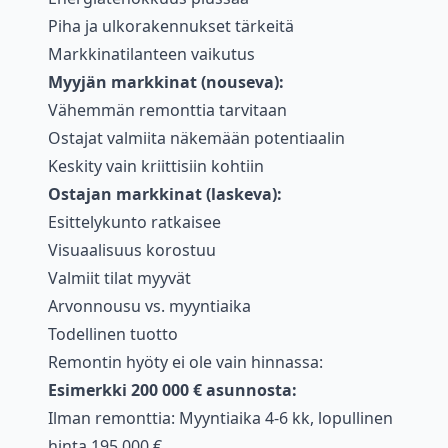
Piha ja ulkorakennukset tärkeitä
Markkinatilanteen vaikutus
Myyjän markkinat (nouseva):
Vähemmän remonttia tarvitaan
Ostajat valmiita näkemään potentiaalin
Keskity vain kriittisiin kohtiin
Ostajan markkinat (laskeva):
Esittelykunto ratkaisee
Visuaalisuus korostuu
Valmiit tilat myyvät
Arvonnousu vs. myyntiaika
Todellinen tuotto
Remontin hyöty ei ole vain hinnassa:
Esimerkki 200 000 € asunnosta:
Ilman remonttia: Myyntiaika 4-6 kk, lopullinen
hinta 195 000 €