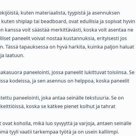
ekijöistä, kuten materiaalista, tyypistä ja asennuksen
 kuten shiplap tai beadboard, ovat edullisia ja sopivat hyvin
en kanssa voit säästää merkittävästi, koska voit asentaa ne
iset paneelit voivat nostaa kustannuksia, erityisesti jos
. Tässä tapauksessa on hyvä harkita, kuinka paljon haluat
a laatuun.
akasuora paneelointi, jossa paneelit lukittuvat toisiinsa. Se
vissa kodeissa, ja sen asennus on helppoa, koska paneelit
ustettu paneelointi, joka antaa seinälle tekstuuria. Se on
keittiöissä, koska se kätkee pienet kolhut ja tahrat
it ovat koholla, mikä luo syvyyttä ja varjoja, antaen seinälle
mä tyyli vaatii tarkempaa työtä ja on usein kalliimpi.