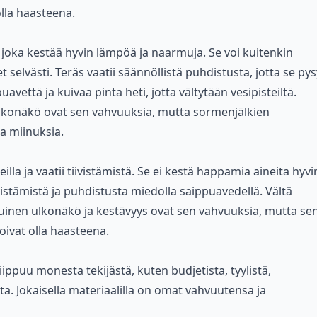
lla haasteena.
, joka kestää hyvin lämpöä ja naarmuja. Se voi kuitenkin
selvästi. Teräs vaatii säännöllistä puhdistusta, jotta se py
että ja kuivaa pinta heti, jotta vältytään vesipisteiltä.
lkonäkö ovat sen vahvuuksia, mutta sormenjälkien
a miinuksia.
lla ja vaatii tiivistämistä. Se ei kestä happamia aineita hyvi
ivistämistä ja puhdistusta miedolla saippuavedellä. Vältä
tuinen ulkonäkö ja kestävyys ovat sen vahvuuksia, mutta se
voivat olla haasteena.
iippuu monesta tekijästä, kuten budjetista, tyylistä,
a. Jokaisella materiaalilla on omat vahvuutensa ja