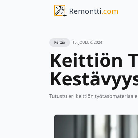
Remontti
.com
Keittiö
15. JOULUK. 2024
Keittiön 
Kestävyys
Tutustu eri keittiön työtasomateriaalei