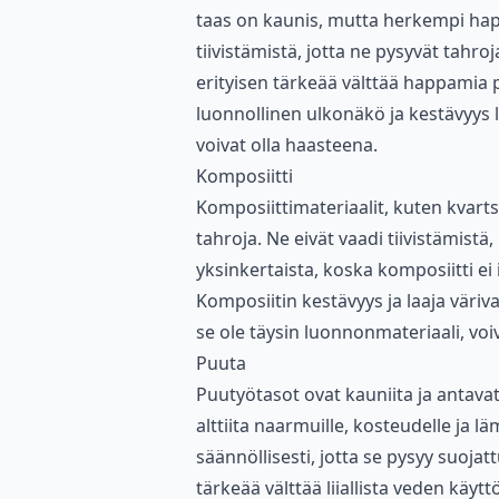
taas on kaunis, mutta herkempi happa
tiivistämistä, jotta ne pysyvät tahr
erityisen tärkeää välttää happamia p
luonnollinen ulkonäkö ja kestävyys l
voivat olla haasteena.
Komposiitti
Komposiittimateriaalit, kuten kvarts
tahroja. Ne eivät vaadi tiivistämistä
yksinkertaista, koska komposiitti ei
Komposiitin kestävyys ja laaja väriv
se ole täysin luonnonmateriaali, voiv
Puuta
Puutyötasot ovat kauniita ja antava
alttiita naarmuille, kosteudelle ja lä
säännöllisesti, jotta se pysyy suoja
tärkeää välttää liiallista veden käy