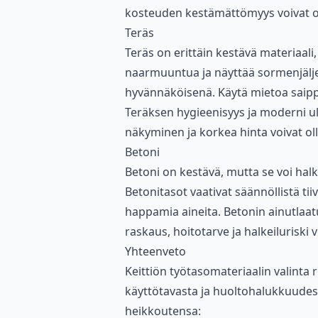
kosteuden kestämättömyys voivat o
Teräs
Teräs on erittäin kestävä materiaali
naarmuuntua ja näyttää sormenjäljet 
hyvännäköisenä. Käytä mietoa saippuav
Teräksen hygieenisyys ja moderni u
näkyminen ja korkea hinta voivat oll
Betoni
Betoni on kestävä, mutta se voi halkei
Betonitasot vaativat säännöllistä ti
happamia aineita. Betonin ainutlaa
raskaus, hoitotarve ja halkeiluriski 
Yhteenveto
Keittiön työtasomateriaalin valinta r
käyttötavasta ja huoltohalukkuudest
heikkoutensa: