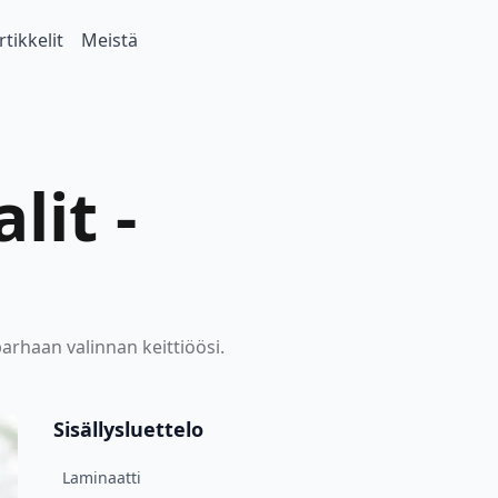
rtikkelit
Meistä
lit -
parhaan valinnan keittiöösi.
Sisällysluettelo
Laminaatti