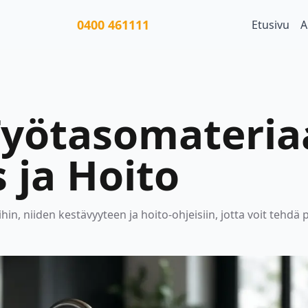
0400 461111
Etusivu
A
Työtasomateriaa
 ja Hoito
hin, niiden kestävyyteen ja hoito-ohjeisiin, jotta voit tehdä 