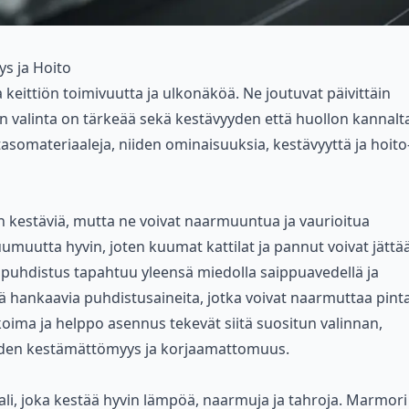
ys ja Hoito
 keittiön toimivuutta ja ulkonäköä. Ne joutuvat päivittäin
in valinta on tärkeää sekä kestävyyden että huollon kannalt
ötasomateriaaleja, niiden ominaisuuksia, kestävyyttä ja hoito
n kestäviä, mutta ne voivat naarmuuntua ja vaurioitua
kuumuutta hyvin, joten kuumat kattilat ja pannut voivat jättä
: puhdistus tapahtuu yleensä miedolla saippuavedellä ja
ää hankaavia puhdistusaineita, jotka voivat naarmuttaa pint
ikoima ja helppo asennus tekevät siitä suositun valinnan,
den kestämättömyys ja korjaamattomuus.
aali, joka kestää hyvin lämpöä, naarmuja ja tahroja. Marmori