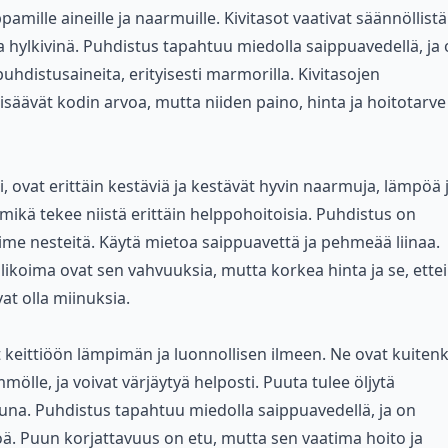
mille aineille ja naarmuille. Kivitasot vaativat säännöllistä
oja hylkivinä. Puhdistus tapahtuu miedolla saippuavedellä, ja
uhdistusaineita, erityisesti marmorilla. Kivitasojen
isäävät kodin arvoa, mutta niiden paino, hinta ja hoitotarve
i, ovat erittäin kestäviä ja kestävät hyvin naarmuja, lämpöä 
, mikä tekee niistä erittäin helppohoitoisia. Puhdistus on
 ime nesteitä. Käytä mietoa saippuavettä ja pehmeää liinaa.
alikoima ovat sen vahvuuksia, mutta korkea hinta ja se, ettei
at olla miinuksia.
t keittiöön lämpimän ja luonnollisen ilmeen. Ne ovat kuitenk
mmölle, ja voivat värjäytyä helposti. Puuta tulee öljytä
ttuna. Puhdistus tapahtuu miedolla saippuavedellä, ja on
ttöä. Puun korjattavuus on etu, mutta sen vaatima hoito ja