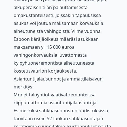
alkuperäisen tilan palauttamisesta
omakustanteisesti. Joissakin tapauksissa
asukas voi joutua maksamaan korvauksia
aiheutuneista vahingoista. Viime vuonna
Espoon käräjäoikeus määräsi asukkaan
maksamaan yli 15 000 euroa
vahingonkorvauksia luvattomasta
kylpyhuoneremontista aiheutuneesta
kosteusvaurion korjauksesta.
Asiantuntijalausunnot ja ammattilaisavun
merkitys
Monet taloyhtiöt vaativat remonteissa
riippumattomia asiantuntijalausuntoja.
Esimerkiksi sähköasennusten uudistuksissa
tarvitaan usein S2-luokan sähköasentajan
sertifioima suunnitelma. Kustannukset näistä