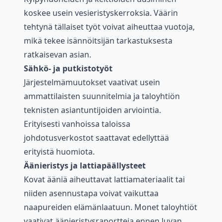
koskee usein vesieristyskerroksia. Väärin
tehtynä tällaiset työt voivat aiheuttaa vuotoja,
mikä tekee isännöitsijän tarkastuksesta
ratkaisevan asian.
Sähkö- ja putkistotyöt
Järjestelmämuutokset vaativat usein
ammattilaisten suunnitelmia ja taloyhtiön
teknisten asiantuntijoiden arviointia.
Erityisesti vanhoissa taloissa
johdotusverkostot saattavat edellyttää
erityistä huomiota.
Äänieristys ja lattiapäällysteet
Kovat ääniä aiheuttavat lattiamateriaalit tai
niiden asennustapa voivat vaikuttaa
naapureiden elämänlaatuun. Monet taloyhtiöt
vaativat äänieristysraportteja ennen luvan