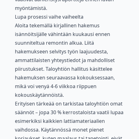
myöntämistä.
Lupa prosessi vaihe vaiheelta
Aloita tekemällä kirjallinen hakemus
isännöitsijälle vähintään kuukausi ennen
suunniteltua remontin alkua. Liitä
hakemukseen selvitys työn laajuudesta,
ammattilaisten yhteystiedot ja mahdolliset
piirustukset. Taloyhtiön hallitus käsittelee
hakemuksen seuraavassa kokouksessaan,
mikä voi venyä 4-6 viikkoa riippuen
kokouskäytännöistä.
Erityisen tärkeää on tarkistaa taloyhtiön omat
säännöt – jopa 30 % kerrostaloista vaatii lupaa
esimerkiksi kaikkien lattiamateriaalien
vaihdossa. Käytännössä monet pienet
korjaukset, kuten maalaus tai tapetointi, eivät