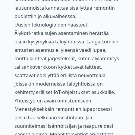
lausunnoista kannattaa sisällyttää remontin
budjettiin jo alkuvaiheessa.
Uusien teknologioiden haasteet
Älykoti-ratkaisujen asentaminen herättää
usein kysymyksiä taloyhtiöissä. Langattomien
anturien asennus ei yleensä vaadi lupaa,
mutta kiinteät järjestelmät, kuten älylämmitys
tai sähköverkkoon kytkettävät laitteet,
saattavat edellyttää erillistä neuvottelua.
Joissakin moderneissa taloyhtiöissä on
kehitetty erilliset IoT-ohjeistukset asukkaille.
Yhteistyö on avain onnistumiseen
Menestyksekkäin remonttien lupaprosessi
perustuu selkeään viestintään. Jaa
suunnitelmasi isännöitsijän ja naapureidesi
kanssa ajoissa. Monet taloyhtiöt arvostavat,