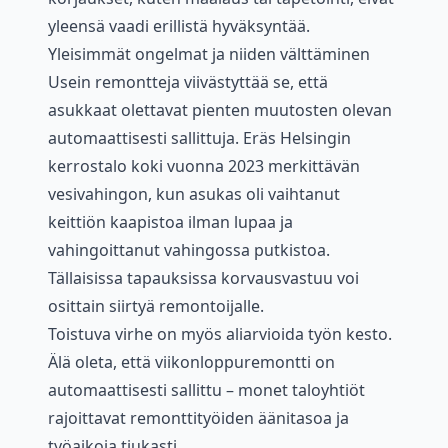
yleensä vaadi erillistä hyväksyntää.
Yleisimmät ongelmat ja niiden välttäminen
Usein remontteja viivästyttää se, että
asukkaat olettavat pienten muutosten olevan
automaattisesti sallittuja. Eräs Helsingin
kerrostalo koki vuonna 2023 merkittävän
vesivahingon, kun asukas oli vaihtanut
keittiön kaapistoa ilman lupaa ja
vahingoittanut vahingossa putkistoa.
Tällaisissa tapauksissa korvausvastuu voi
osittain siirtyä remontoijalle.
Toistuva virhe on myös aliarvioida työn kesto.
Älä oleta, että viikonloppuremontti on
automaattisesti sallittu – monet taloyhtiöt
rajoittavat remonttityöiden äänitasoa ja
työaikoja tiukasti.