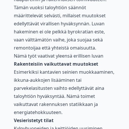
Tämän vuoksi taloyhtiön säännöt
määrittelevät selvästi, millaiset muutokset
edellyttävät virallisen hyväksynnän. Luvan
hakeminen ei ole pelkkä byrokratian este,
vaan välttämätön vaihe, joka suojaa sekä
remontoijaa että yhteistä omaisuutta.
Nämä työt vaativat yleensä erillisen luvan
Rakenteisiin vaikuttavat muutokset
Esimerkiksi kantavien seinien muokkaaminen,
ikkuna-aukkojen lisääminen tai
parvekelasitusten vaihto edellyttävät aina
taloyhtiön hyväksyntää. Nämä toimet
vaikuttavat rakennuksen statiikkaan ja
energiatehokkuuteen.
Vesieristetyt tilat
Kylpyhuoneiden ja keittiöiden uusiminen