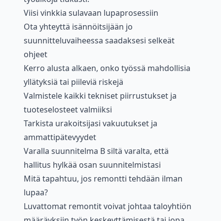
Viisi vinkkia sulavaan lupaprosessiin
Ota yhteyttä isännöitsijään jo
suunnitteluvaiheessa saadaksesi selkeät
ohjeet
Kerro alusta alkaen, onko työssä mahdollisia
yllätyksiä tai piileviä riskejä
Valmistele kaikki tekniset piirrustukset ja
tuoteselosteet valmiiksi
Tarkista urakoitsijasi vakuutukset ja
ammattipätevyydet
Varalla suunnitelma B siltä varalta, että
hallitus hylkää osan suunnitelmistasi
Mitä tapahtuu, jos remontti tehdään ilman
lupaa?
Luvattomat remontit voivat johtaa taloyhtiön
määräyksiin työn keskeyttämisestä tai jopa