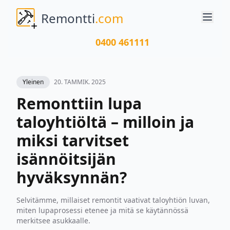
Remontti
.com
0400 461111
Yleinen
20. TAMMIK. 2025
Remonttiin lupa
taloyhtiöltä – milloin ja
miksi tarvitset
isännöitsijän
hyväksynnän?
Selvitämme, millaiset remontit vaativat taloyhtiön luvan,
miten lupaprosessi etenee ja mitä se käytännössä
merkitsee asukkaalle.