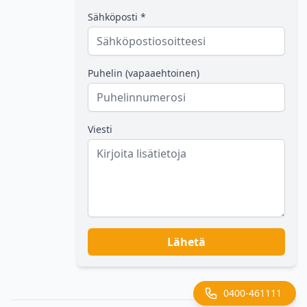
Sähköposti *
Puhelin (vapaaehtoinen)
Viesti
Lähetä
0400-461111