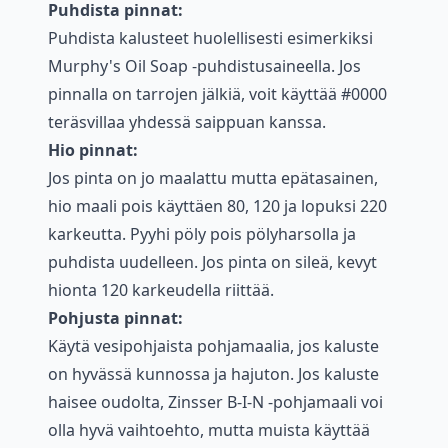
Puhdista pinnat:
Puhdista kalusteet huolellisesti esimerkiksi
Murphy's Oil Soap -puhdistusaineella. Jos
pinnalla on tarrojen jälkiä, voit käyttää #0000
teräsvillaa yhdessä saippuan kanssa.
Hio pinnat:
Jos pinta on jo maalattu mutta epätasainen,
hio maali pois käyttäen 80, 120 ja lopuksi 220
karkeutta. Pyyhi pöly pois pölyharsolla ja
puhdista uudelleen. Jos pinta on sileä, kevyt
hionta 120 karkeudella riittää.
Pohjusta pinnat:
Käytä vesipohjaista pohjamaalia, jos kaluste
on hyvässä kunnossa ja hajuton. Jos kaluste
haisee oudolta, Zinsser B-I-N -pohjamaali voi
olla hyvä vaihtoehto, mutta muista käyttää