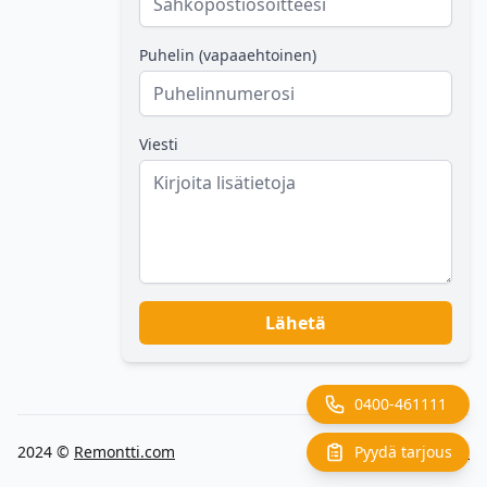
Puhelin (vapaaehtoinen)
Viesti
Lähetä
0400-461111
Pyydä tarjous
2024 ©
Remontti.com
Back to top