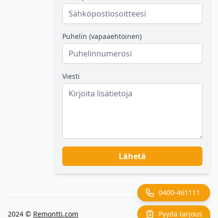
Puhelin (vapaaehtoinen)
Viesti
Lähetä
0400-461111
Pyydä tarjous
2024 ©
Remontti.com
Back to top