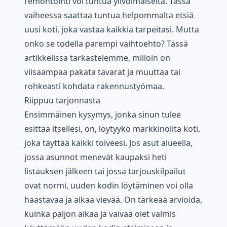
remontointi voi tuntua ylivoimaiselta. Tässä
vaiheessa saattaa tuntua helpommalta etsiä
uusi koti, joka vastaa kaikkia tarpeitasi. Mutta
onko se todella parempi vaihtoehto? Tässä
artikkelissa tarkastelemme, milloin on
viisaampaa pakata tavarat ja muuttaa tai
rohkeasti kohdata rakennustyömaa.
Riippuu tarjonnasta
Ensimmäinen kysymys, jonka sinun tulee
esittää itsellesi, on, löytyykö markkinoilta koti,
joka täyttää kaikki toiveesi. Jos asut alueella,
jossa asunnot menevät kaupaksi heti
listauksen jälkeen tai jossa tarjouskilpailut
ovat normi, uuden kodin löytäminen voi olla
haastavaa ja aikaa vievää. On tärkeää arvioida,
kuinka paljon aikaa ja vaivaa olet valmis