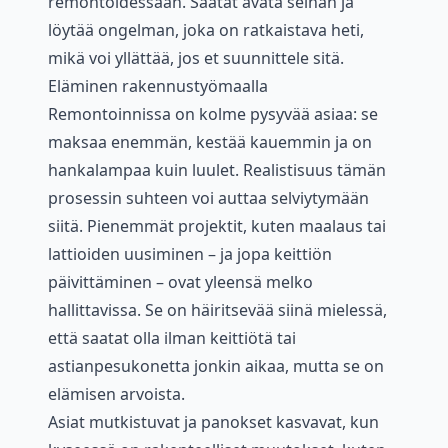
remontoidessaan. Saatat avata seinän ja
löytää ongelman, joka on ratkaistava heti,
mikä voi yllättää, jos et suunnittele sitä.
Eläminen rakennustyömaalla
Remontoinnissa on kolme pysyvää asiaa: se
maksaa enemmän, kestää kauemmin ja on
hankalampaa kuin luulet. Realistisuus tämän
prosessin suhteen voi auttaa selviytymään
siitä. Pienemmät projektit, kuten maalaus tai
lattioiden uusiminen – ja jopa keittiön
päivittäminen – ovat yleensä melko
hallittavissa. Se on häiritsevää siinä mielessä,
että saatat olla ilman keittiötä tai
astianpesukonetta jonkin aikaa, mutta se on
elämisen arvoista.
Asiat mutkistuvat ja panokset kasvavat, kun