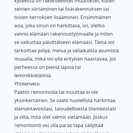
kyseessä on rakenteelliset muutokset, kuten
seinien siirtäminen tai lisärakennuksen tai
toisen kerroksen lisääminen. Ensimmäinen
asia, joka sinun on harkittava, on, oletko
valmis elämään rakennustyömaalla ja miten
se vaikuttaa päivittäiseen elämääsi. Tämä voi
tarkoittaa pölyä, melua ja väliaikaista asumista
muualla, mikä voi olla erityisen haastavaa, jos
perheessä on pieniä lapsia tai
lemmikkieläimiä.
Yhteenveto
Päätös remontoida tai muuttaa ei ole
yksinkertainen. Se vaatii huolellista harkintaa
elämäntavoistasi, taloudellisesta tilanteestasi
ja siitä, mitä olet valmis sietämään. Joskus
remontointi voi olla paras tapa säilyttää