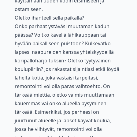
käyttämään uuden kodin etsimiseen ja
ostamiseen.
Oletko ihanteellisella paikalla?
Onko parhaat ystäväsi muutaman kadun
päässä? Voitko kävellä lähikauppaan tai
hyvään paikalliseen puistoon? Kulkevatko
lapsesi naapureiden kanssa yhteiskyydeillä
koripalloharjoituksiin? Oletko tyytyväinen
koulupiiriin? Jos rakastat sijaintiasi etkä löydä
läheltä kotia, joka vastaisi tarpeitasi,
remontointi voi olla paras vaihtoehto. On
tärkeää miettiä, oletko valmis muuttamaan
kauemmas vai onko alueella pysyminen
tärkeää. Esimerkiksi, jos perheesi on
juurtunut alueelle ja lapset käyvät koulua,
jossa he viihtyvät, remontointi voi olla