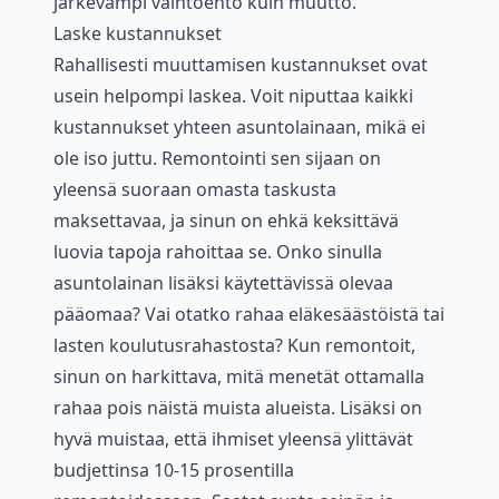
järkevämpi vaihtoehto kuin muutto.
Laske kustannukset
Rahallisesti muuttamisen kustannukset ovat
usein helpompi laskea. Voit niputtaa kaikki
kustannukset yhteen asuntolainaan, mikä ei
ole iso juttu. Remontointi sen sijaan on
yleensä suoraan omasta taskusta
maksettavaa, ja sinun on ehkä keksittävä
luovia tapoja rahoittaa se. Onko sinulla
asuntolainan lisäksi käytettävissä olevaa
pääomaa? Vai otatko rahaa eläkesäästöistä tai
lasten koulutusrahastosta? Kun remontoit,
sinun on harkittava, mitä menetät ottamalla
rahaa pois näistä muista alueista. Lisäksi on
hyvä muistaa, että ihmiset yleensä ylittävät
budjettinsa 10-15 prosentilla