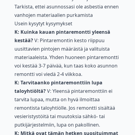
Tarkista, ettei asunnossasi ole asbestia ennen
vanhojen materiaalien purkamista
Usein kysytyt kysymykset
K: Kuinka kauan pintaremontti yleensä
kestää?
V: Pintaremontin kesto riippuu
uusittavien pintojen määrästä ja valituista
materiaaleista. Yhden huoneen pintaremontti
voi kestää 3-7 päivää, kun taas koko asunnon
remontti voi viedä 2-4 viikkoa.
K: Tarvitaanko pintaremonttiin lupa
taloyhtiöltä?
V: Yleensä pintaremonttiin ei
tarvita lupaa, mutta on hyvä ilmoittaa
remontista taloyhtiölle. Jos remontti sisältää
vesieristystöitä tai muutoksia sähkö- tai
putkijärjestelmiin, lupa on pakollinen.
K: Mitkä ovat tämän hetken suosituimmat