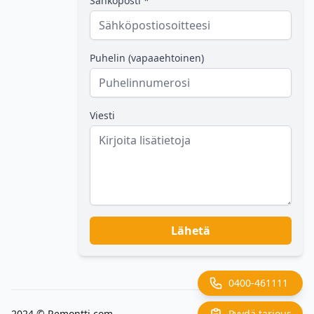
Sähköposti *
Puhelin (vapaaehtoinen)
Viesti
Lähetä
0400-461111
Pyydä tarjous
2024 ©
Remontti.com
Back to top