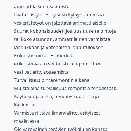
ammattilaisen osaamista
Laatoitustyöt: Erityisesti kylpyhuoneessa
vesieristetyöt on jätettävä ammattilaiselle
Suuret kokonaisuudet: Jos uusit useita pintoja
tai koko asunnon, ammattilainen varmistaa
laadukkaan ja yhtenäisen lopputuloksen
Erikoistekniikat: Esimerkiksi
erikoismaalaukset tai stucco-pinnoitteet
vaativat erityisosaamista
Turvallisuus pintaremontin aikana
Muista aina turvallisuus remonttia tehdessäsi:
Käytä suojalaseja, hengityssuojainta ja
käsineitä
Varmista riittävä ilmanvaihto, erityisesti
maalatessa
Ole varovainen terävien työkalujen kanssa