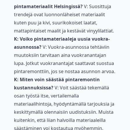
pintamateriaalit Helsingissä?
V: Suosittuja
trendejä ovat luonnonläheiset materiaalit
kuten puu ja kivi, suurikokoiset laatat,
mattapintaiset maalit ja kestävät vinyylilattiat.
K: Voiko pintamateriaaleja uusia vuokra-
asunnossa?
V: Vuokra-asunnossa tehtäviin
muutoksiin tarvitaan aina vuokranantajan
lupa. Jotkut vuokranantajat saattavat suostua
pintaremonttiin, jos se nostaa asunnon arvoa.
K: Miten voin säästää pintaremontin
kustannuksissa?
V: Voit säästää tekemällä
osan työstä itse, vertailemalla
materiaalihintoja, hyödyntämällä tarjouksia ja
keskittymällä olennaisiin uudistuksiin. Muista
kuitenkin, että liian halvoilla materiaaleilla
säästäminen voi kostautua myöhemmin.