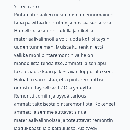
Yhteenveto
Pintamateriaalien uusiminen on erinomainen
tapa päivittää kotisi ilme ja nostaa sen arvoa.
Huolellisella suunnittelulla ja oikeilla
materiaalivalinnoilla voit luoda kotiisi täysin
uuden tunnelman. Muista kuitenkin, että
vaikka moni pintaremontin vaihe on
mahdollista tehdä itse, ammattilaisen apu
takaa laadukkaan ja kestävän lopputuloksen.
Haluatko varmistaa, että pintaremonttisi
onnistuu täydellisesti? Ota yhteyttä
Remontti.comiin ja pyydä tarjous
ammattitaitoisesta pintaremontista. Kokeneet
ammattilaisemme auttavat sinua
materiaalivalinnoissa ja toteuttavat remontin
laadukkaasti ja aikataulussa. Älä tyydy