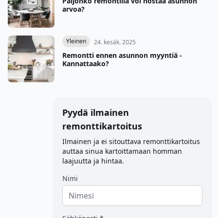
Paljonko remontilla voi nostaa asunnon
arvoa?
Yleinen
24. kesäk. 2025
Remontti ennen asunnon myyntiä -
Kannattaako?
Pyydä ilmainen
remonttikartoitus
Ilmainen ja ei sitouttava remonttikartoitus
auttaa sinua kartoittamaan homman
laajuutta ja hintaa.
Nimi