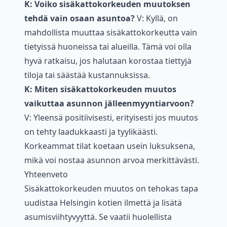
K: Voiko sisäkattokorkeuden muutoksen
tehdä vain osaan asuntoa?
V: Kyllä, on
mahdollista muuttaa sisäkattokorkeutta vain
tietyissä huoneissa tai alueilla. Tämä voi olla
hyvä ratkaisu, jos halutaan korostaa tiettyjä
tiloja tai säästää kustannuksissa.
K: Miten sisäkattokorkeuden muutos
vaikuttaa asunnon jälleenmyyntiarvoon?
V: Yleensä positiivisesti, erityisesti jos muutos
on tehty laadukkaasti ja tyylikäästi.
Korkeammat tilat koetaan usein luksuksena,
mikä voi nostaa asunnon arvoa merkittävästi.
Yhteenveto
Sisäkattokorkeuden muutos on tehokas tapa
uudistaa Helsingin kotien ilmettä ja lisätä
asumisviihtyvyyttä. Se vaatii huolellista