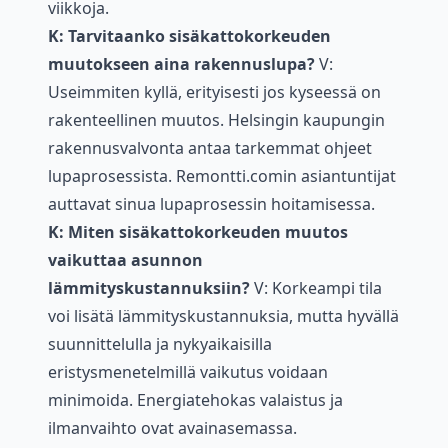
viikkoja.
K: Tarvitaanko sisäkattokorkeuden
muutokseen aina rakennuslupa?
V:
Useimmiten kyllä, erityisesti jos kyseessä on
rakenteellinen muutos. Helsingin kaupungin
rakennusvalvonta antaa tarkemmat ohjeet
lupaprosessista. Remontti.comin asiantuntijat
auttavat sinua lupaprosessin hoitamisessa.
K: Miten sisäkattokorkeuden muutos
vaikuttaa asunnon
lämmityskustannuksiin?
V: Korkeampi tila
voi lisätä lämmityskustannuksia, mutta hyvällä
suunnittelulla ja nykyaikaisilla
eristysmenetelmillä vaikutus voidaan
minimoida. Energiatehokas valaistus ja
ilmanvaihto ovat avainasemassa.