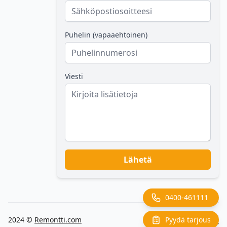
Puhelin (vapaaehtoinen)
Viesti
Lähetä
0400-461111
Pyydä tarjous
2024 ©
Remontti.com
Back to top