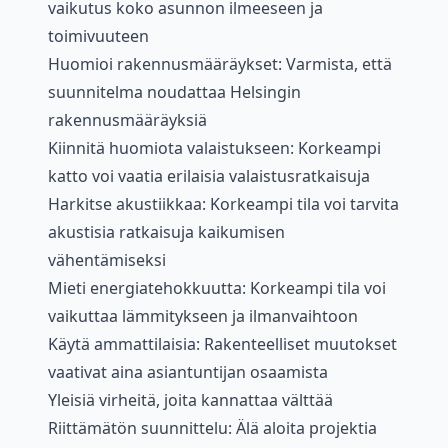
vaikutus koko asunnon ilmeeseen ja
toimivuuteen
Huomioi rakennusmääräykset: Varmista, että
suunnitelma noudattaa Helsingin
rakennusmääräyksiä
Kiinnitä huomiota valaistukseen: Korkeampi
katto voi vaatia erilaisia valaistusratkaisuja
Harkitse akustiikkaa: Korkeampi tila voi tarvita
akustisia ratkaisuja kaikumisen
vähentämiseksi
Mieti energiatehokkuutta: Korkeampi tila voi
vaikuttaa lämmitykseen ja ilmanvaihtoon
Käytä ammattilaisia: Rakenteelliset muutokset
vaativat aina asiantuntijan osaamista
Yleisiä virheitä, joita kannattaa välttää
Riittämätön suunnittelu: Älä aloita projektia