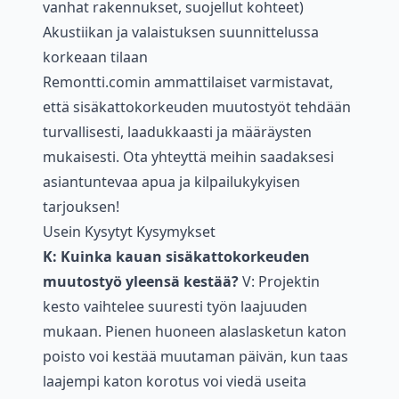
vanhat rakennukset, suojellut kohteet)
Akustiikan ja valaistuksen suunnittelussa
korkeaan tilaan
Remontti.comin ammattilaiset varmistavat,
että sisäkattokorkeuden muutostyöt tehdään
turvallisesti, laadukkaasti ja määräysten
mukaisesti. Ota yhteyttä meihin saadaksesi
asiantuntevaa apua ja kilpailukykyisen
tarjouksen!
Usein Kysytyt Kysymykset
K: Kuinka kauan sisäkattokorkeuden
muutostyö yleensä kestää?
V: Projektin
kesto vaihtelee suuresti työn laajuuden
mukaan. Pienen huoneen alaslasketun katon
poisto voi kestää muutaman päivän, kun taas
laajempi katon korotus voi viedä useita