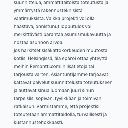
suunnittelua, ammattitaitoista toteutusta ja
ymmärrystä rakennusteknisistä
vaatimuksista. Vaikka projekti voi olla
haastava, onnistunut lopputulos voi
merkittävästi parantaa asumismukavuutta ja
nostaa asunnon arvoa.
Jos harkitset sisäkattokorkeuden muutosta
kotiisi Helsingissä, älä epäröi ottaa yhteyttä
meihin Remontti.comiin lisätietoja tai
tarjousta varten. Asiantuntijamme tarjoavat
kattavat palvelut suunnittelusta toteutukseen
ja auttavat sinua luomaan juuri sinun
tarpeisiisi sopivan, tyylikkään ja toimivan
ratkaisun. Varmistamme, että projektisi
toteutetaan ammattitaidolla, turvallisesti ja
kustannustehokkaasti.