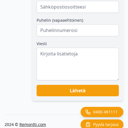
Puhelin (vapaaehtoinen)
Viesti
Lähetä
0400-461111
Pyydä tarjous
2024 ©
Remontti.com
Back to top