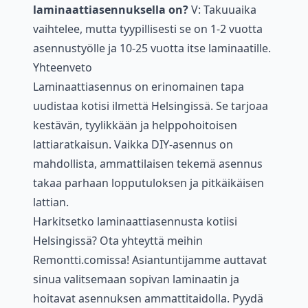
laminaattiasennuksella on?
V: Takuuaika
vaihtelee, mutta tyypillisesti se on 1-2 vuotta
asennustyölle ja 10-25 vuotta itse laminaatille.
Yhteenveto
Laminaattiasennus on erinomainen tapa
uudistaa kotisi ilmettä Helsingissä. Se tarjoaa
kestävän, tyylikkään ja helppohoitoisen
lattiaratkaisun. Vaikka DIY-asennus on
mahdollista, ammattilaisen tekemä asennus
takaa parhaan lopputuloksen ja pitkäikäisen
lattian.
Harkitsetko laminaattiasennusta kotiisi
Helsingissä? Ota yhteyttä meihin
Remontti.comissa! Asiantuntijamme auttavat
sinua valitsemaan sopivan laminaatin ja
hoitavat asennuksen ammattitaidolla. Pyydä