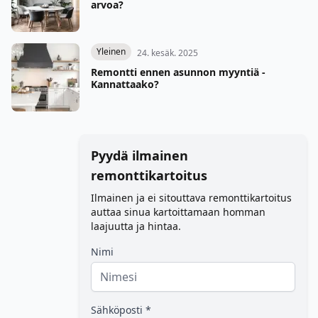
arvoa?
Yleinen
24. kesäk. 2025
Remontti ennen asunnon myyntiä -
Kannattaako?
Pyydä ilmainen
remonttikartoitus
Ilmainen ja ei sitouttava remonttikartoitus
auttaa sinua kartoittamaan homman
laajuutta ja hintaa.
Nimi
Sähköposti *