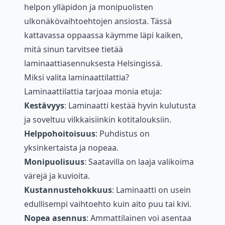
helpon ylläpidon ja monipuolisten
ulkonäkövaihtoehtojen ansiosta. Tässä
kattavassa oppaassa käymme läpi kaiken,
mitä sinun tarvitsee tietää
laminaattiasennuksesta Helsingissä.
Miksi valita laminaattilattia?
Laminaattilattia tarjoaa monia etuja:
Kestävyys
: Laminaatti kestää hyvin kulutusta
ja soveltuu vilkkaisiinkin kotitalouksiin.
Helppohoitoisuus
: Puhdistus on
yksinkertaista ja nopeaa.
Monipuolisuus
: Saatavilla on laaja valikoima
värejä ja kuvioita.
Kustannustehokkuus
: Laminaatti on usein
edullisempi vaihtoehto kuin aito puu tai kivi.
Nopea asennus
: Ammattilainen voi asentaa