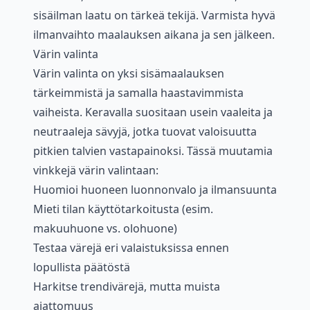
sisäilman laatu on tärkeä tekijä. Varmista hyvä
ilmanvaihto maalauksen aikana ja sen jälkeen.
Värin valinta
Värin valinta on yksi sisämaalauksen
tärkeimmistä ja samalla haastavimmista
vaiheista. Keravalla suositaan usein vaaleita ja
neutraaleja sävyjä, jotka tuovat valoisuutta
pitkien talvien vastapainoksi. Tässä muutamia
vinkkejä värin valintaan:
Huomioi huoneen luonnonvalo ja ilmansuunta
Mieti tilan käyttötarkoitusta (esim.
makuuhuone vs. olohuone)
Testaa värejä eri valaistuksissa ennen
lopullista päätöstä
Harkitse trendivärejä, mutta muista
ajattomuus