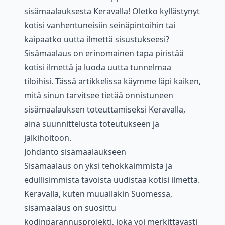
sisämaalauksesta Keravalla! Oletko kyllästynyt
kotisi vanhentuneisiin seinäpintoihin tai
kaipaatko uutta ilmettä sisustukseesi?
Sisämaalaus on erinomainen tapa piristää
kotisi ilmettä ja luoda uutta tunnelmaa
tiloihisi. Tässä artikkelissa käymme läpi kaiken,
mitä sinun tarvitsee tietää onnistuneen
sisämaalauksen toteuttamiseksi Keravalla,
aina suunnittelusta toteutukseen ja
jälkihoitoon.
Johdanto sisämaalaukseen
Sisämaalaus on yksi tehokkaimmista ja
edullisimmista tavoista uudistaa kotisi ilmettä.
Keravalla, kuten muuallakin Suomessa,
sisämaalaus on suosittu
kodinparannusprojekti, joka voi merkittävästi