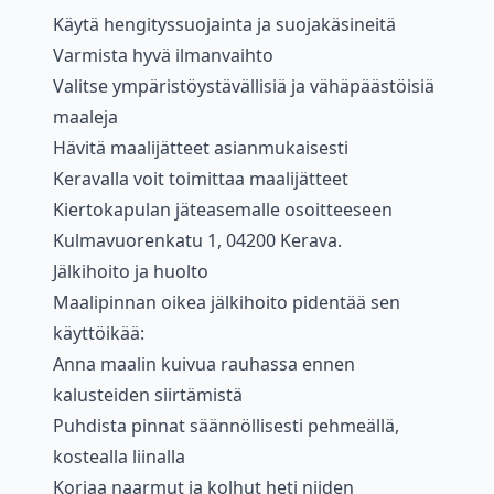
Käytä hengityssuojainta ja suojakäsineitä
Varmista hyvä ilmanvaihto
Valitse ympäristöystävällisiä ja vähäpäästöisiä
maaleja
Hävitä maalijätteet asianmukaisesti
Keravalla voit toimittaa maalijätteet
Kiertokapulan jäteasemalle osoitteeseen
Kulmavuorenkatu 1, 04200 Kerava.
Jälkihoito ja huolto
Maalipinnan oikea jälkihoito pidentää sen
käyttöikää:
Anna maalin kuivua rauhassa ennen
kalusteiden siirtämistä
Puhdista pinnat säännöllisesti pehmeällä,
kostealla liinalla
Korjaa naarmut ja kolhut heti niiden