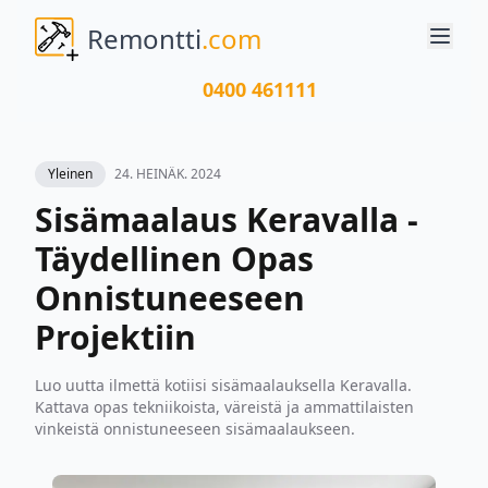
Remontti
.com
0400 461111
Yleinen
24. HEINÄK. 2024
Sisämaalaus Keravalla -
Täydellinen Opas
Onnistuneeseen
Projektiin
Luo uutta ilmettä kotiisi sisämaalauksella Keravalla.
Kattava opas tekniikoista, väreistä ja ammattilaisten
vinkeistä onnistuneeseen sisämaalaukseen.