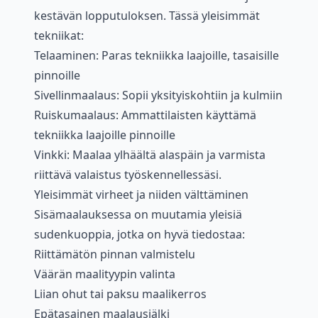
kestävän lopputuloksen. Tässä yleisimmät
tekniikat:
Telaaminen: Paras tekniikka laajoille, tasaisille
pinnoille
Sivellinmaalaus: Sopii yksityiskohtiin ja kulmiin
Ruiskumaalaus: Ammattilaisten käyttämä
tekniikka laajoille pinnoille
Vinkki: Maalaa ylhäältä alaspäin ja varmista
riittävä valaistus työskennellessäsi.
Yleisimmät virheet ja niiden välttäminen
Sisämaalauksessa on muutamia yleisiä
sudenkuoppia, jotka on hyvä tiedostaa:
Riittämätön pinnan valmistelu
Väärän maalityypin valinta
Liian ohut tai paksu maalikerros
Epätasainen maalausjälki