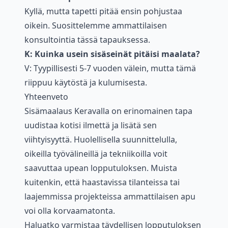
Kyllä, mutta tapetti pitää ensin pohjustaa
oikein. Suosittelemme ammattilaisen
konsultointia tässä tapauksessa.
K: Kuinka usein sisäseinät pitäisi maalata?
V: Tyypillisesti 5-7 vuoden välein, mutta tämä
riippuu käytöstä ja kulumisesta.
Yhteenveto
Sisämaalaus Keravalla on erinomainen tapa
uudistaa kotisi ilmettä ja lisätä sen
viihtyisyyttä. Huolellisella suunnittelulla,
oikeilla työvälineillä ja tekniikoilla voit
saavuttaa upean lopputuloksen. Muista
kuitenkin, että haastavissa tilanteissa tai
laajemmissa projekteissa ammattilaisen apu
voi olla korvaamatonta.
Haluatko varmistaa täydellisen lopputuloksen