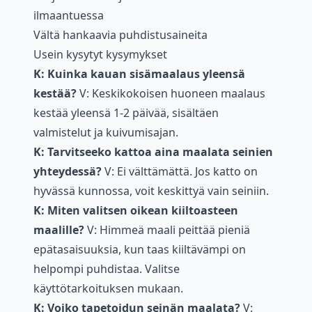
ilmaantuessa
Vältä hankaavia puhdistusaineita
Usein kysytyt kysymykset
K: Kuinka kauan sisämaalaus yleensä
kestää?
V: Keskikokoisen huoneen maalaus
kestää yleensä 1-2 päivää, sisältäen
valmistelut ja kuivumisajan.
K: Tarvitseeko kattoa aina maalata seinien
yhteydessä?
V: Ei välttämättä. Jos katto on
hyvässä kunnossa, voit keskittyä vain seiniin.
K: Miten valitsen oikean kiiltoasteen
maalille?
V: Himmeä maali peittää pieniä
epätasaisuuksia, kun taas kiiltävämpi on
helpompi puhdistaa. Valitse
käyttötarkoituksen mukaan.
K: Voiko tapetoidun seinän maalata?
V: