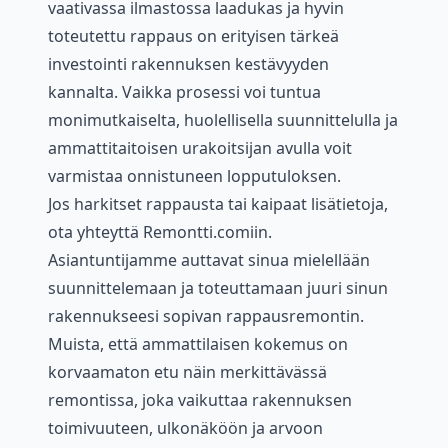
vaativassa ilmastossa laadukas ja hyvin
toteutettu rappaus on erityisen tärkeä
investointi rakennuksen kestävyyden
kannalta. Vaikka prosessi voi tuntua
monimutkaiselta, huolellisella suunnittelulla ja
ammattitaitoisen urakoitsijan avulla voit
varmistaa onnistuneen lopputuloksen.
Jos harkitset rappausta tai kaipaat lisätietoja,
ota yhteyttä Remontti.comiin.
Asiantuntijamme auttavat sinua mielellään
suunnittelemaan ja toteuttamaan juuri sinun
rakennukseesi sopivan rappausremontin.
Muista, että ammattilaisen kokemus on
korvaamaton etu näin merkittävässä
remontissa, joka vaikuttaa rakennuksen
toimivuuteen, ulkonäköön ja arvoon