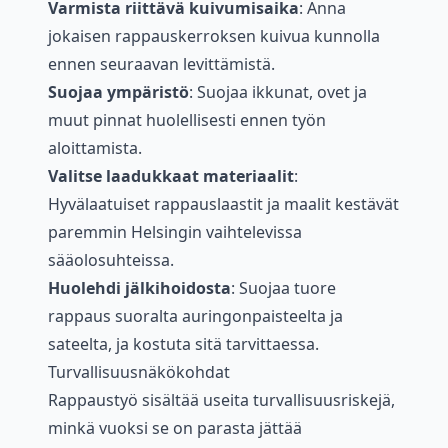
Varmista riittävä kuivumisaika
: Anna
jokaisen rappauskerroksen kuivua kunnolla
ennen seuraavan levittämistä.
Suojaa ympäristö
: Suojaa ikkunat, ovet ja
muut pinnat huolellisesti ennen työn
aloittamista.
Valitse laadukkaat materiaalit
:
Hyvälaatuiset rappauslaastit ja maalit kestävät
paremmin Helsingin vaihtelevissa
sääolosuhteissa.
Huolehdi jälkihoidosta
: Suojaa tuore
rappaus suoralta auringonpaisteelta ja
sateelta, ja kostuta sitä tarvittaessa.
Turvallisuusnäkökohdat
Rappaustyö sisältää useita turvallisuusriskejä,
minkä vuoksi se on parasta jättää