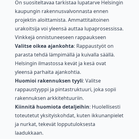
On suositeltavaa tarkistaa lupatarve Helsingin
kaupungin rakennusvalvonnasta ennen
projektin aloittamista. Ammattitaitoinen
urakoitsija voi yleensä auttaa lupaprosessissa.
Vinkkejä onnistuneeseen rappaukseen
Valitse oikea ajankohta
: Rappaustyöt on
parasta tehdä lämpimällä ja kuivalla säällä.
Helsingin ilmastossa kevät ja kesä ovat
yleensä parhaita ajankohtia.
Huomioi rakennuksen tyyli
: Valitse
rappaustyyppi ja pintastruktuuri, joka sopii
rakennuksen arkkitehtuuriin.
Kiinnitä huomiota detaljeihin
: Huolellisesti
toteutetut yksityiskohdat, kuten ikkunanpielet
ja nurkat, tekevät lopputuloksesta
laadukkaan.