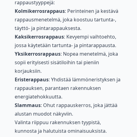
rappaustyyppejä:
Kolmikerrosrappaus
: Perinteinen ja kestävä
rappausmenetelmä, joka koostuu tartunta-,
täyttö- ja pintarappauksesta.
Kaksikerrosrappaus
: Kevyempi vaihtoehto,
jossa käytetään tartunta- ja pintarappausta.
Yksikerrosrappaus
: Nopea menetelmä, joka
sopii erityisesti sisätiloihin tai pieniin
korjauksiin.
Eristerappaus
: Yhdistää lämmöneristyksen ja
rappauksen, parantaen rakennuksen
energiatehokkuutta.
Slammaus
: Ohut rappauskerros, joka jättää
alustan muodot näkyviin.
Valinta riippuu rakennuksen tyypistä,
kunnosta ja halutuista ominaisuuksista.