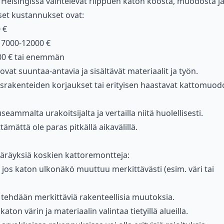
elsingissä vaihtelevat riippuen katon koosta, muodosta j
iset kustannukset ovat:
 €
: 7000-12000 €
00 € tai enemmän
at suuntaa-antavia ja sisältävät materiaalit ja työn.
lusrakenteiden korjaukset tai erityisen haastavat kattomuod
eammalta urakoitsijalta ja vertailla niitä huolellisesti.
tämättä ole paras pitkällä aikavälillä.
ääräyksiä koskien kattoremontteja:
, jos katon ulkonäkö muuttuu merkittävästi (esim. väri tai
os tehdään merkittäviä rakenteellisia muutoksia.
 katon värin ja materiaalin valintaa tietyillä alueilla.