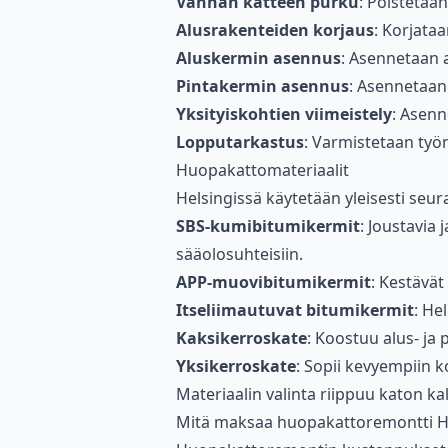
Vanhan katteen purku
: Poistetaa
Alusrakenteiden korjaus
: Korjataa
Aluskermin asennus
: Asennetaan a
Pintakermin asennus
: Asennetaan 
Yksityiskohtien viimeistely
: Asenn
Lopputarkastus
: Varmistetaan työn
Huopakattomateriaalit
Helsingissä käytetään yleisesti seu
SBS-kumibitumikermit
: Joustavia 
sääolosuhteisiin.
APP-muovibitumikermit
: Kestävät
Itseliimautuvat bitumikermit
: He
Kaksikerroskate
: Koostuu alus- ja
Yksikerroskate
: Sopii kevyempiin ko
Materiaalin valinta riippuu katon ka
Mitä maksaa huopakattoremontti He