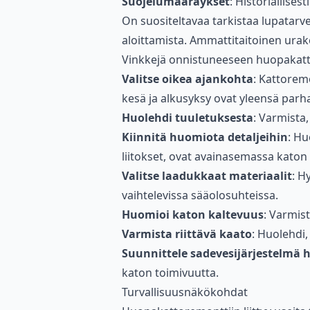
Suojelumääräykset
: Historiallises
On suositeltavaa tarkistaa lupatar
aloittamista. Ammattitaitoinen urako
Vinkkejä onnistuneeseen huopakat
Valitse oikea ajankohta
: Kattorem
kesä ja alkusyksy ovat yleensä parha
Huolehdi tuuletuksesta
: Varmista,
Kiinnitä huomiota detaljeihin
: Hu
liitokset, ovat avainasemassa katon
Valitse laadukkaat materiaalit
: H
vaihtelevissa sääolosuhteissa.
Huomioi katon kaltevuus
: Varmist
Varmista riittävä kaato
: Huolehdi,
Suunnittele sadevesijärjestelmä hu
katon toimivuutta.
Turvallisuusnäkökohdat