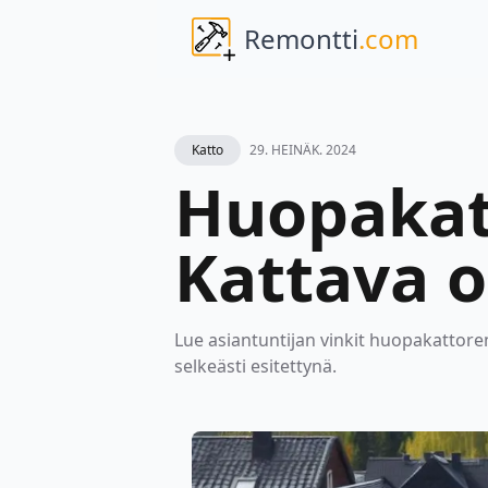
Remontti
.com
Katto
29. HEINÄK. 2024
Huopakatt
Kattava 
Lue asiantuntijan vinkit huopakattore
selkeästi esitettynä.