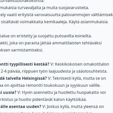
 turvallisuusnäkökohtia:
nmukaisia turvavaljaita ja muita suojavarusteita.
tely vaatii erityistä varovaisuutta palovammojen välttämisek
 sisältävät voimakkaita kemikaaleja. Käytä asianmukaisia
öalue on eristetty ja suojattu putoavilta esineiltä.
kti, joka on parasta jättää ammattilaisten tehtäväksi
oksen varmistamiseksi.
ti tyypillisesti kestää?
V: Keskikokoisen omakotitalon
-4 päivää, riippuen työn laajuudesta ja sääolosuhteista.
ä talvella Helsingissä?
V: Teknisesti kyllä, mutta se on
vaa on ajoittaa remontti toukokuun ja syyskuun välille.
i uusia?
V: Hyvin asennettu ja huollettu huopakatto voi
rkistus ja huolto pidentävät katon käyttöikää.
älle asentaa uuden?
V: Joskus kyllä, mutta yleensä on