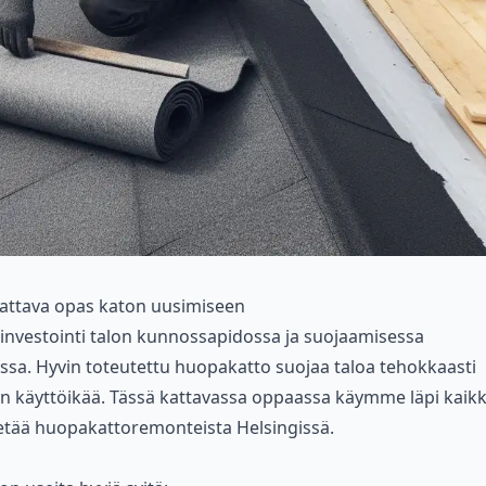
Kattava opas katon uusimiseen
nvestointi talon kunnossapidossa ja suojaamisessa
issa. Hyvin toteutettu huopakatto suojaa taloa tehokkaasti
n käyttöikää. Tässä kattavassa oppaassa käymme läpi kaikk
tietää huopakattoremonteista Helsingissä.