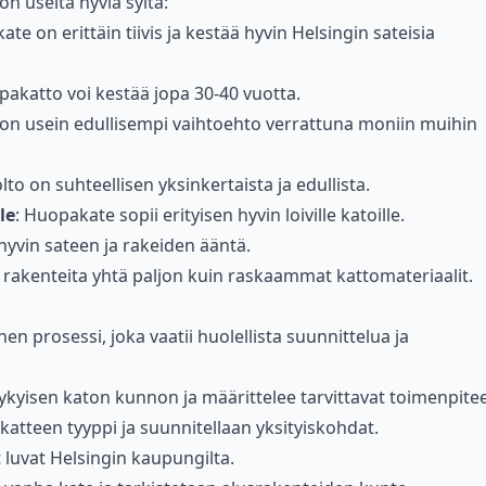
n useita hyviä syitä:
ate on erittäin tiivis ja kestää hyvin Helsingin sateisia
pakatto voi kestää jopa 30-40 vuotta.
on usein edullisempi vaihtoehto verrattuna moniin muihin
to on suhteellisen yksinkertaista ja edullista.
le
: Huopakate sopii erityisen hyvin loiville katoille.
yvin sateen ja rakeiden ääntä.
n rakenteita yhtä paljon kuin raskaammat kattomateriaalit.
 prosessi, joka vaatii huolellista suunnittelua ja
nykyisen katon kunnon ja määrittelee tarvittavat toimenpitee
katteen tyyppi ja suunnitellaan yksityiskohdat.
t luvat Helsingin kaupungilta.