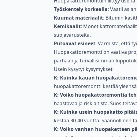
Huopakattoremonttiin liittyy useita
Työskentely korkealla
: Vaatii asia
Kuumat materiaalit
: Bitumin käsit
Kemikaalit
: Monet kattomateriaalit
suojavarusteita.
Putoavat esineet
: Varmista, että ty
Huopakattoremontti on vaativa proje
parhaan ja turvallisimman lopputul
Usein kysytyt kysymykset
K: Kuinka kauan huopakattoremont
huopakattoremontti kestää yleensä 2
K: Voiko huopakattoremontia tehd
haastavaa ja riskialtista. Suositelta
K: Kuinka usein huopakatto pitäis
kestää 30-40 vuotta. Säännöllinen ta
K: Voiko vanhan huopakatteen pä