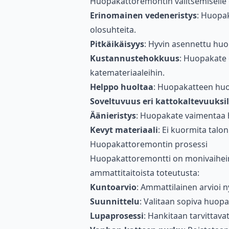
Huopakattoremontin valitsemiselle o
Erinomainen vedeneristys
: Huopak
olosuhteita.
Pitkäikäisyys
: Hyvin asennettu huo
Kustannustehokkuus
: Huopakate 
katemateriaaleihin.
Helppo huoltaa
: Huopakatteen huol
Soveltuvuus eri kattokaltevuuksil
Äänieristys
: Huopakate vaimentaa h
Kevyt materiaali
: Ei kuormita talo
Huopakattoremontin prosessi
Huopakattoremontti on monivaiheinen
ammattitaitoista toteutusta:
Kuntoarvio
: Ammattilainen arvioi 
Suunnittelu
: Valitaan sopiva huopa
Lupaprosessi
: Hankitaan tarvittava