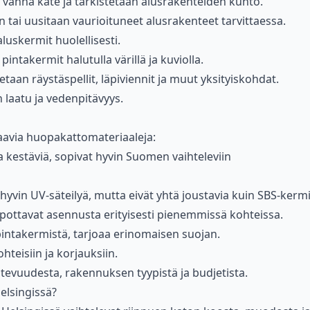
n vanha kate ja tarkistetaan alusrakenteiden kunto.
n tai uusitaan vaurioituneet alusrakenteet tarvittaessa.
luskermit huolellisesti.
pintakermit halutulla värillä ja kuviolla.
etaan räystäspellit, läpiviennit ja muut yksityiskohdat.
 laatu ja vedenpitävyys.
raavia huopakattomateriaaleja:
ja kestäviä, sopivat hyvin Suomen vaihteleviin
 hyvin UV-säteilyä, mutta eivät yhtä joustavia kuin SBS-kermi
lpottavat asennusta erityisesti pienemmissä kohteissa.
 pintakermistä, tarjoaa erinomaisen suojan.
hteisiin ja korjauksiin.
ltevuudesta, rakennuksen tyypistä ja budjetista.
lsingissä?