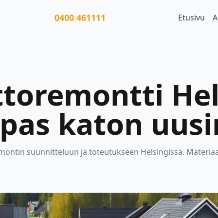
0400 461111
Etusivu
A
oremontti Hels
opas katon uus
montin suunnitteluun ja toteutukseen Helsingissä. Materiaal