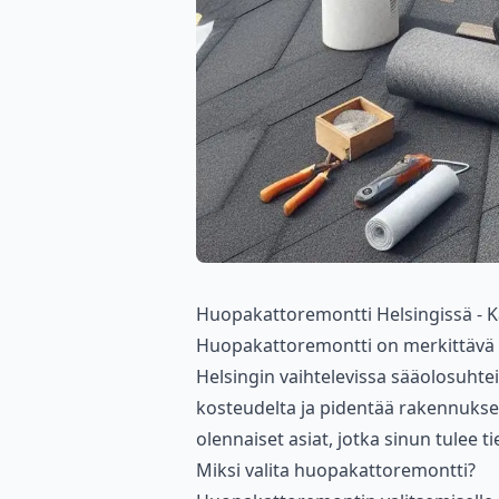
Huopakattoremontti Helsingissä - 
Huopakattoremontti on merkittävä i
Helsingin vaihtelevissa sääolosuhte
kosteudelta ja pidentää rakennukse
olennaiset asiat, jotka sinun tulee 
Miksi valita huopakattoremontti?