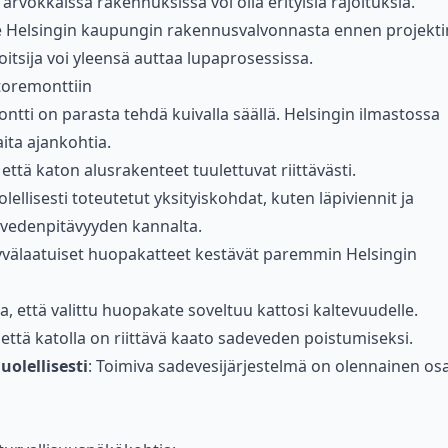
ti arvokkaissa rakennuksissa voi olla erityisiä rajoituksia.
ve Helsingin kaupungin rakennusvalvonnasta ennen projekti
itsija voi yleensä auttaa lupaprosessissa.
toremonttiin
ontti on parasta tehdä kuivalla säällä. Helsingin ilmastossa
ita ajankohtia.
 että katon alusrakenteet tuulettuvat riittävästi.
olellisesti toteutetut yksityiskohdat, kuten läpiviennit ja
 vedenpitävyyden kannalta.
yvälaatuiset huopakatteet kestävät paremmin Helsingin
a, että valittu huopakate soveltuu kattosi kaltevuudelle.
 että katolla on riittävä kaato sadeveden poistumiseksi.
olellisesti
: Toimiva sadevesijärjestelmä on olennainen os