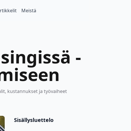
rtikkelit
Meistä
ingissä -
imiseen
it, kustannukset ja työvaiheet
Sisällysluettelo