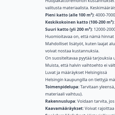
Huopakattoremontin kustannukset H
valitusta materiaalista. Keskimäärä
Pieni katto (alle 100 m²)
: 4000-7000
Keskikokoinen katto (100-200 m²)
Suuri katto (yli 200 m²)
: 12000-200
Huomioitavaa on, että nämä hinnat ov
Mahdolliset lisätyöt, kuten laajat a
voivat nostaa kustannuksia.
On suositeltavaa pyytää tarjouksia us
Muista, että halvin vaihtoehto ei vält
Luvat ja määräykset Helsingissä
Helsingin kaupungilla on tiettyjä m
Toimenpidelupa
: Tarvitaan yleensä
materiaali vaihtuu).
Rakennuslupa
: Voidaan tarvita, j
Kaavamääräykset
: Voivat rajoittaa