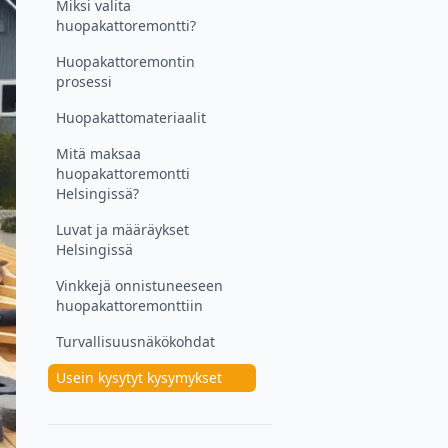
Miksi valita
huopakattoremontti?
Huopakattoremontin
prosessi
Huopakattomateriaalit
Mitä maksaa
huopakattoremontti
Helsingissä?
Luvat ja määräykset
Helsingissä
Vinkkejä onnistuneeseen
huopakattoremonttiin
Turvallisuusnäkökohdat
Usein kysytyt kysymykset