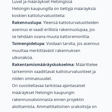
Luvat ja määräykset Helsingissä
Helsingin kaupungilla on tiettyjä määräyksiä
koskien kattoturvatuotteita:
Rakennuslupa
: Yleensä kattoturvatuotteiden
asennus ei vaadi erillistä rakennuslupaa, jos
se tehdään osana muuta kattoremonttia.
Toimenpidelupa
: Voidaan tarvita, jos asennus
muuttaa merkittävästi rakennuksen
ulkonäköä.
Rakentamismääräyskokoelma
: Määrittelee
tarkemmin vaadittavat kattoturvatuotteet ja
niiden ominaisuudet.
On suositeltavaa tarkistaa ajantasaiset
määräykset Helsingin kaupungin
rakennusvalvonnasta ennen projektin
aloittamista. Ammattitaitoinen urakoitsija on