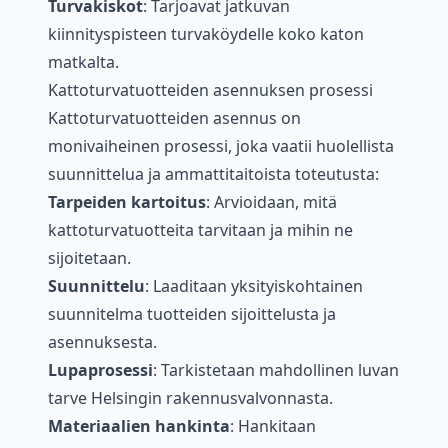
Turvakiskot
: Tarjoavat jatkuvan
kiinnityspisteen turvaköydelle koko katon
matkalta.
Kattoturvatuotteiden asennuksen prosessi
Kattoturvatuotteiden asennus on
monivaiheinen prosessi, joka vaatii huolellista
suunnittelua ja ammattitaitoista toteutusta:
Tarpeiden kartoitus
: Arvioidaan, mitä
kattoturvatuotteita tarvitaan ja mihin ne
sijoitetaan.
Suunnittelu
: Laaditaan yksityiskohtainen
suunnitelma tuotteiden sijoittelusta ja
asennuksesta.
Lupaprosessi
: Tarkistetaan mahdollinen luvan
tarve Helsingin rakennusvalvonnasta.
Materiaalien hankinta
: Hankitaan