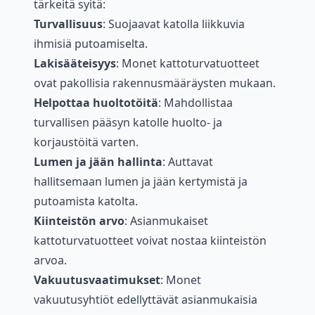
tärkeitä syitä:
Turvallisuus
: Suojaavat katolla liikkuvia
ihmisiä putoamiselta.
Lakisääteisyys
: Monet kattoturvatuotteet
ovat pakollisia rakennusmääräysten mukaan.
Helpottaa huoltotöitä
: Mahdollistaa
turvallisen pääsyn katolle huolto- ja
korjaustöitä varten.
Lumen ja jään hallinta
: Auttavat
hallitsemaan lumen ja jään kertymistä ja
putoamista katolta.
Kiinteistön arvo
: Asianmukaiset
kattoturvatuotteet voivat nostaa kiinteistön
arvoa.
Vakuutusvaatimukset
: Monet
vakuutusyhtiöt edellyttävät asianmukaisia