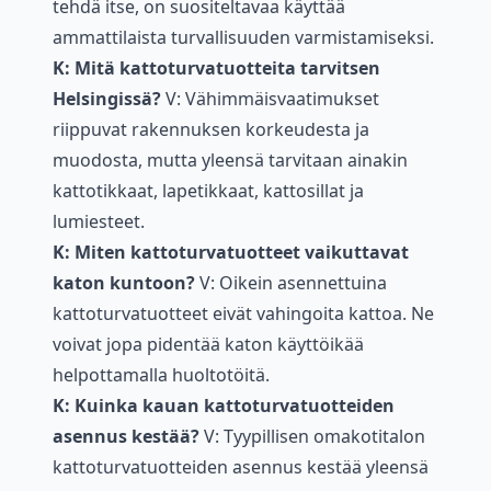
tehdä itse, on suositeltavaa käyttää
ammattilaista turvallisuuden varmistamiseksi.
K: Mitä kattoturvatuotteita tarvitsen
Helsingissä?
V: Vähimmäisvaatimukset
riippuvat rakennuksen korkeudesta ja
muodosta, mutta yleensä tarvitaan ainakin
kattotikkaat, lapetikkaat, kattosillat ja
lumiesteet.
K: Miten kattoturvatuotteet vaikuttavat
katon kuntoon?
V: Oikein asennettuina
kattoturvatuotteet eivät vahingoita kattoa. Ne
voivat jopa pidentää katon käyttöikää
helpottamalla huoltotöitä.
K: Kuinka kauan kattoturvatuotteiden
asennus kestää?
V: Tyypillisen omakotitalon
kattoturvatuotteiden asennus kestää yleensä