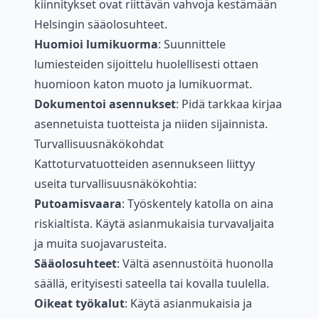
kiinnitykset ovat riittävän vahvoja kestämään
Helsingin sääolosuhteet.
Huomioi lumikuorma
: Suunnittele
lumiesteiden sijoittelu huolellisesti ottaen
huomioon katon muoto ja lumikuormat.
Dokumentoi asennukset
: Pidä tarkkaa kirjaa
asennetuista tuotteista ja niiden sijainnista.
Turvallisuusnäkökohdat
Kattoturvatuotteiden asennukseen liittyy
useita turvallisuusnäkökohtia:
Putoamisvaara
: Työskentely katolla on aina
riskialtista. Käytä asianmukaisia turvavaljaita
ja muita suojavarusteita.
Sääolosuhteet
: Vältä asennustöitä huonolla
säällä, erityisesti sateella tai kovalla tuulella.
Oikeat työkalut
: Käytä asianmukaisia ja