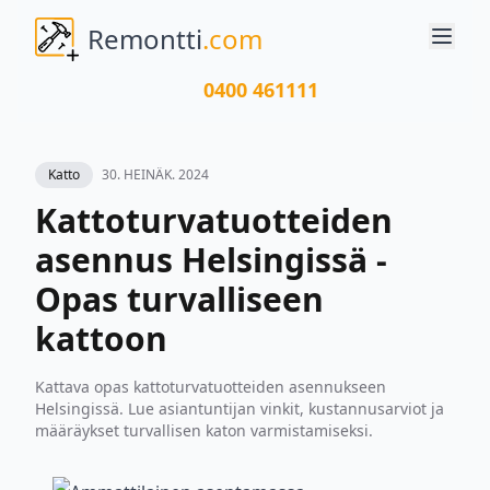
Remontti
.com
0400 461111
Katto
30. HEINÄK. 2024
Kattoturvatuotteiden
asennus Helsingissä -
Opas turvalliseen
kattoon
Kattava opas kattoturvatuotteiden asennukseen
Helsingissä. Lue asiantuntijan vinkit, kustannusarviot ja
määräykset turvallisen katon varmistamiseksi.