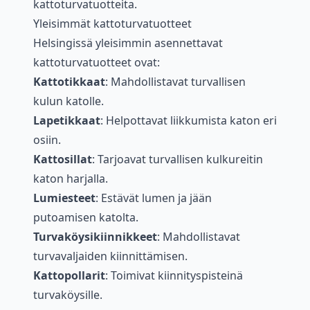
kattoturvatuotteita.
Yleisimmät kattoturvatuotteet
Helsingissä yleisimmin asennettavat
kattoturvatuotteet ovat:
Kattotikkaat
: Mahdollistavat turvallisen
kulun katolle.
Lapetikkaat
: Helpottavat liikkumista katon eri
osiin.
Kattosillat
: Tarjoavat turvallisen kulkureitin
katon harjalla.
Lumiesteet
: Estävät lumen ja jään
putoamisen katolta.
Turvaköysikiinnikkeet
: Mahdollistavat
turvavaljaiden kiinnittämisen.
Kattopollarit
: Toimivat kiinnityspisteinä
turvaköysille.