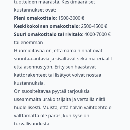
tuotteiden määrästä. Keskimääräiset
kustannukset ovat:
Pieni omakotitalo
: 1500-3000 €
Keskikokoinen omakotitalo
: 2500-4500 €
Suuri omakotitalo tai rivitalo
: 4000-7000 €
tai enemmän
Huomioitavaa on, että nämä hinnat ovat
suuntaa-antavia ja sisältävät sekä materiaalit
että asennustyön. Erityisen haastavat
kattorakenteet tai lisätyöt voivat nostaa
kustannuksia.
On suositeltavaa pyytää tarjouksia
useammalta urakoitsijalta ja vertailla niitä
huolellisesti. Muista, että halvin vaihtoehto ei
välttämättä ole paras, kun kyse on
turvallisuudesta.