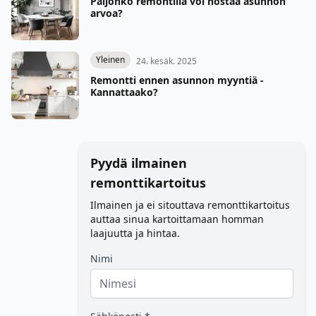
Paljonko remontilla voi nostaa asunnon
arvoa?
Yleinen
24. kesäk. 2025
Remontti ennen asunnon myyntiä -
Kannattaako?
Pyydä ilmainen
remonttikartoitus
Ilmainen ja ei sitouttava remonttikartoitus
auttaa sinua kartoittamaan homman
laajuutta ja hintaa.
Nimi