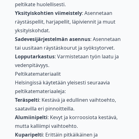
peltikate huolellisesti.
Yksityiskohtien viimeistely
: Asennetaan
räystäspellit, harjapellit, läpiviennit ja muut
yksityiskohdat.
Sadevesijärjestelmän asennus
: Asennetaan
tai uusitaan räystäskourut ja syöksytorvet.
Lopputarkastus
: Varmistetaan työn laatu ja
vedenpitävyys.
Peltikatemateriaalit
Helsingissä käytetään yleisesti seuraavia
peltikatemateriaaleja:
Teräspelti
: Kestävä ja edullinen vaihtoehto,
saatavilla eri pinnoitteilla.
Alumiinipelti
: Kevyt ja korroosiota kestävä,
mutta kalliimpi vaihtoehto.
Kuparipelti
: Erittäin pitkäikäinen ja