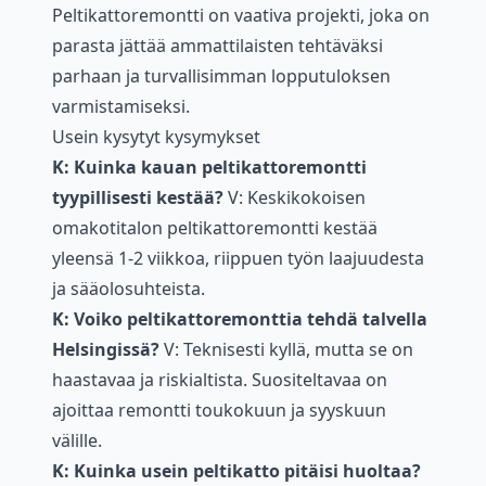
Peltikattoremontti on vaativa projekti, joka on
parasta jättää ammattilaisten tehtäväksi
parhaan ja turvallisimman lopputuloksen
varmistamiseksi.
Usein kysytyt kysymykset
K: Kuinka kauan peltikattoremontti
tyypillisesti kestää?
V: Keskikokoisen
omakotitalon peltikattoremontti kestää
yleensä 1-2 viikkoa, riippuen työn laajuudesta
ja sääolosuhteista.
K: Voiko peltikattoremonttia tehdä talvella
Helsingissä?
V: Teknisesti kyllä, mutta se on
haastavaa ja riskialtista. Suositeltavaa on
ajoittaa remontti toukokuun ja syyskuun
välille.
K: Kuinka usein peltikatto pitäisi huoltaa?