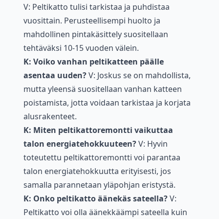
V: Peltikatto tulisi tarkistaa ja puhdistaa
vuosittain. Perusteellisempi huolto ja
mahdollinen pintakäsittely suositellaan
tehtäväksi 10-15 vuoden välein.
K: Voiko vanhan peltikatteen päälle
asentaa uuden?
V: Joskus se on mahdollista,
mutta yleensä suositellaan vanhan katteen
poistamista, jotta voidaan tarkistaa ja korjata
alusrakenteet.
K: Miten peltikattoremontti vaikuttaa
talon energiatehokkuuteen?
V: Hyvin
toteutettu peltikattoremontti voi parantaa
talon energiatehokkuutta erityisesti, jos
samalla parannetaan yläpohjan eristystä.
K: Onko peltikatto äänekäs sateella?
V:
Peltikatto voi olla äänekkäämpi sateella kuin