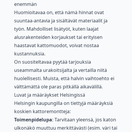
enemmän
Huomioitavaa on, että nämä hinnat ovat
suuntaa-antavia ja sisältävät materiaalit ja
työn. Mahdolliset lisätyöt, kuten laajat
alusrakenteiden korjaukset tai erityisen
haastavat kattomuodot, voivat nostaa
kustannuksia.
On suositeltavaa pyytää tarjouksia
useammalta urakoitsijalta ja vertailla niitä
huolellisesti. Muista, että halvin vaihtoehto ei
välttämättä ole paras pitkällä aikavälillä.
Luvat ja määräykset Helsingissä
Helsingin kaupungilla on tiettyjä määräyksiä
koskien kattoremontteja:
Toimenpidelupa
: Tarvitaan yleensä, jos katon
ulkonäkö muuttuu merkittävästi (esim. väri tai