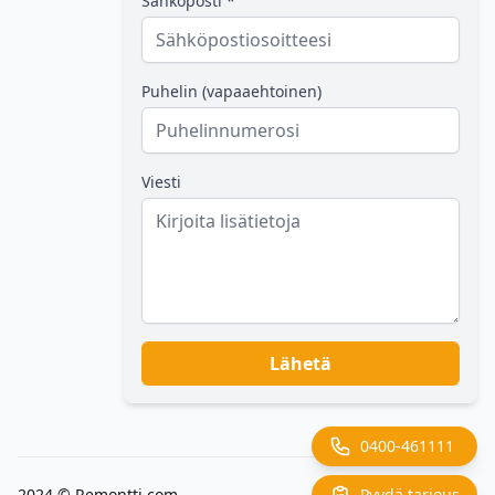
Sähköposti *
Puhelin (vapaaehtoinen)
Viesti
Lähetä
0400-461111
Pyydä tarjous
2024 ©
Remontti.com
Back to top