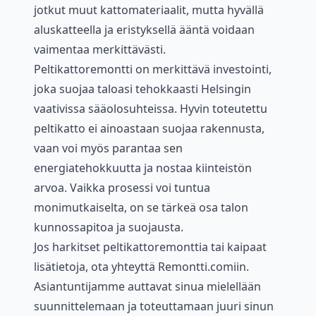
jotkut muut kattomateriaalit, mutta hyvällä
aluskatteella ja eristyksellä ääntä voidaan
vaimentaa merkittävästi.
Peltikattoremontti on merkittävä investointi,
joka suojaa taloasi tehokkaasti Helsingin
vaativissa sääolosuhteissa. Hyvin toteutettu
peltikatto ei ainoastaan suojaa rakennusta,
vaan voi myös parantaa sen
energiatehokkuutta ja nostaa kiinteistön
arvoa. Vaikka prosessi voi tuntua
monimutkaiselta, on se tärkeä osa talon
kunnossapitoa ja suojausta.
Jos harkitset peltikattoremonttia tai kaipaat
lisätietoja, ota yhteyttä Remontti.comiin.
Asiantuntijamme auttavat sinua mielellään
suunnittelemaan ja toteuttamaan juuri sinun