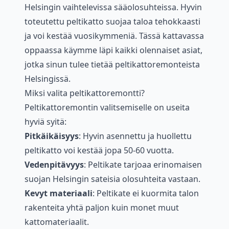
Helsingin vaihtelevissa sääolosuhteissa. Hyvin
toteutettu peltikatto suojaa taloa tehokkaasti
ja voi kestää vuosikymmeniä. Tässä kattavassa
oppaassa käymme läpi kaikki olennaiset asiat,
jotka sinun tulee tietää peltikattoremonteista
Helsingissä.
Miksi valita peltikattoremontti?
Peltikattoremontin valitsemiselle on useita
hyviä syitä:
Pitkäikäisyys
: Hyvin asennettu ja huollettu
peltikatto voi kestää jopa 50-60 vuotta.
Vedenpitävyys
: Peltikate tarjoaa erinomaisen
suojan Helsingin sateisia olosuhteita vastaan.
Kevyt materiaali
: Peltikate ei kuormita talon
rakenteita yhtä paljon kuin monet muut
kattomateriaalit.