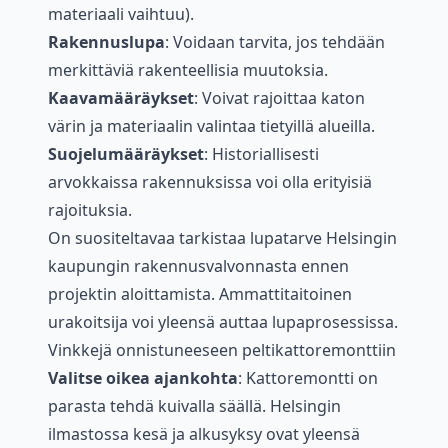
materiaali vaihtuu).
Rakennuslupa
: Voidaan tarvita, jos tehdään
merkittäviä rakenteellisia muutoksia.
Kaavamääräykset
: Voivat rajoittaa katon
värin ja materiaalin valintaa tietyillä alueilla.
Suojelumääräykset
: Historiallisesti
arvokkaissa rakennuksissa voi olla erityisiä
rajoituksia.
On suositeltavaa tarkistaa lupatarve Helsingin
kaupungin rakennusvalvonnasta ennen
projektin aloittamista. Ammattitaitoinen
urakoitsija voi yleensä auttaa lupaprosessissa.
Vinkkejä onnistuneeseen peltikattoremonttiin
Valitse oikea ajankohta
: Kattoremontti on
parasta tehdä kuivalla säällä. Helsingin
ilmastossa kesä ja alkusyksy ovat yleensä