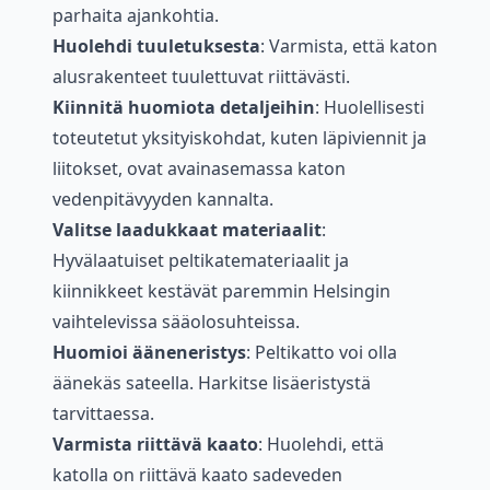
parhaita ajankohtia.
Huolehdi tuuletuksesta
: Varmista, että katon
alusrakenteet tuulettuvat riittävästi.
Kiinnitä huomiota detaljeihin
: Huolellisesti
toteutetut yksityiskohdat, kuten läpiviennit ja
liitokset, ovat avainasemassa katon
vedenpitävyyden kannalta.
Valitse laadukkaat materiaalit
:
Hyvälaatuiset peltikatemateriaalit ja
kiinnikkeet kestävät paremmin Helsingin
vaihtelevissa sääolosuhteissa.
Huomioi ääneneristys
: Peltikatto voi olla
äänekäs sateella. Harkitse lisäeristystä
tarvittaessa.
Varmista riittävä kaato
: Huolehdi, että
katolla on riittävä kaato sadeveden