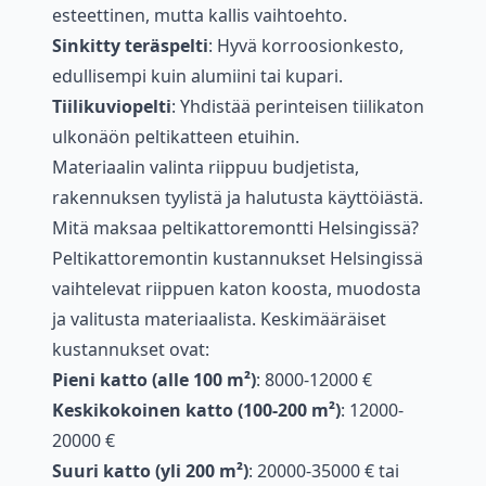
esteettinen, mutta kallis vaihtoehto.
Sinkitty teräspelti
: Hyvä korroosionkesto,
edullisempi kuin alumiini tai kupari.
Tiilikuviopelti
: Yhdistää perinteisen tiilikaton
ulkonäön peltikatteen etuihin.
Materiaalin valinta riippuu budjetista,
rakennuksen tyylistä ja halutusta käyttöiästä.
Mitä maksaa peltikattoremontti Helsingissä?
Peltikattoremontin kustannukset Helsingissä
vaihtelevat riippuen katon koosta, muodosta
ja valitusta materiaalista. Keskimääräiset
kustannukset ovat:
Pieni katto (alle 100 m²)
: 8000-12000 €
Keskikokoinen katto (100-200 m²)
: 12000-
20000 €
Suuri katto (yli 200 m²)
: 20000-35000 € tai