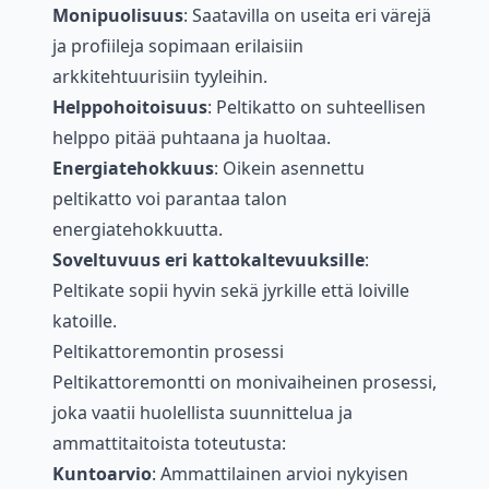
Monipuolisuus
: Saatavilla on useita eri värejä
ja profiileja sopimaan erilaisiin
arkkitehtuurisiin tyyleihin.
Helppohoitoisuus
: Peltikatto on suhteellisen
helppo pitää puhtaana ja huoltaa.
Energiatehokkuus
: Oikein asennettu
peltikatto voi parantaa talon
energiatehokkuutta.
Soveltuvuus eri kattokaltevuuksille
:
Peltikate sopii hyvin sekä jyrkille että loiville
katoille.
Peltikattoremontin prosessi
Peltikattoremontti on monivaiheinen prosessi,
joka vaatii huolellista suunnittelua ja
ammattitaitoista toteutusta:
Kuntoarvio
: Ammattilainen arvioi nykyisen