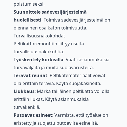
poistumiseksi.
Suunnittele sadevesijärjestelmä
huolellisesti
: Toimiva sadevesijärjestelmä on
olennainen osa katon toimivuutta.
Turvallisuusnäkökohdat
Peltikattoremonttiin liittyy useita
turvallisuusnäkökohtia:
Työskentely korkealla
: Vaatii asianmukaisia
turvavaljaita ja muita suojavarusteita.
Terävät reunat
: Peltikatemateriaalit voivat
olla erittäin teräviä. Käytä suojakäsineitä.
Liukkaus
: Märkä tai jäinen peltikatto voi olla
erittäin liukas. Käytä asianmukaisia
turvakenkiä.
Putoavat esineet
: Varmista, että työalue on
eristetty ja suojattu putoavilta esineiltä.