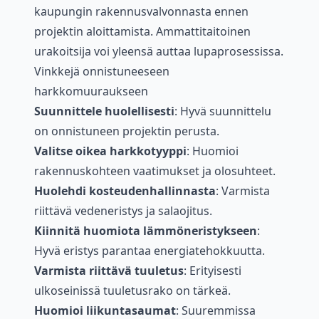
kaupungin rakennusvalvonnasta ennen
projektin aloittamista. Ammattitaitoinen
urakoitsija voi yleensä auttaa lupaprosessissa.
Vinkkejä onnistuneeseen
harkkomuuraukseen
Suunnittele huolellisesti
: Hyvä suunnittelu
on onnistuneen projektin perusta.
Valitse oikea harkkotyyppi
: Huomioi
rakennuskohteen vaatimukset ja olosuhteet.
Huolehdi kosteudenhallinnasta
: Varmista
riittävä vedeneristys ja salaojitus.
Kiinnitä huomiota lämmöneristykseen
:
Hyvä eristys parantaa energiatehokkuutta.
Varmista riittävä tuuletus
: Erityisesti
ulkoseinissä tuuletusrako on tärkeä.
Huomioi liikuntasaumat
: Suuremmissa