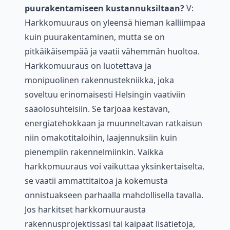
puurakentamiseen kustannuksiltaan?
V:
Harkkomuuraus on yleensä hieman kalliimpaa
kuin puurakentaminen, mutta se on
pitkäikäisempää ja vaatii vähemmän huoltoa.
Harkkomuuraus on luotettava ja
monipuolinen rakennustekniikka, joka
soveltuu erinomaisesti Helsingin vaativiin
sääolosuhteisiin. Se tarjoaa kestävän,
energiatehokkaan ja muunneltavan ratkaisun
niin omakotitaloihin, laajennuksiin kuin
pienempiin rakennelmiinkin. Vaikka
harkkomuuraus voi vaikuttaa yksinkertaiselta,
se vaatii ammattitaitoa ja kokemusta
onnistuakseen parhaalla mahdollisella tavalla.
Jos harkitset harkkomuurausta
rakennusprojektissasi tai kaipaat lisätietoja,