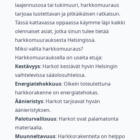
laajennusosa tai tukimuuri, harkkomuuraus
tarjoaa luotettavan ja pitkäikäisen ratkaisun.
Tässä kattavassa oppaassa käymme läpi kaikki
olennaiset asiat, jotka sinun tulee tietää
harkkomuurauksesta Helsingissä.
Miksi valita harkkomuuraus?
Harkkomuurauksella on useita etuja:
Kestävyys
: Harkot kestävät hyvin Helsingin
vaihtelevissa sääolosuhteissa.
Energiatehokkuus
: Oikein toteutettuna
harkkorakenne on energiatehokas.
Äänieristys
: Harkot tarjoavat hyvän
äänieristyksen.
Paloturvallisuus
: Harkot ovat palamatonta
materiaalia.
Muunneltavuus
: Harkkorakenteita on helppo