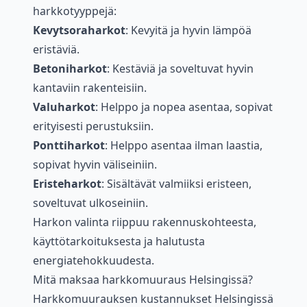
harkkotyyppejä:
Kevytsoraharkot
: Kevyitä ja hyvin lämpöä
eristäviä.
Betoniharkot
: Kestäviä ja soveltuvat hyvin
kantaviin rakenteisiin.
Valuharkot
: Helppo ja nopea asentaa, sopivat
erityisesti perustuksiin.
Ponttiharkot
: Helppo asentaa ilman laastia,
sopivat hyvin väliseiniin.
Eristeharkot
: Sisältävät valmiiksi eristeen,
soveltuvat ulkoseiniin.
Harkon valinta riippuu rakennuskohteesta,
käyttötarkoituksesta ja halutusta
energiatehokkuudesta.
Mitä maksaa harkkomuuraus Helsingissä?
Harkkomuurauksen kustannukset Helsingissä