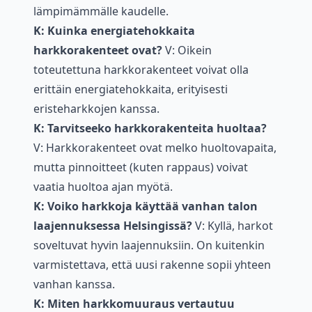
lämpimämmälle kaudelle.
K: Kuinka energiatehokkaita
harkkorakenteet ovat?
V: Oikein
toteutettuna harkkorakenteet voivat olla
erittäin energiatehokkaita, erityisesti
eristeharkkojen kanssa.
K: Tarvitseeko harkkorakenteita huoltaa?
V: Harkkorakenteet ovat melko huoltovapaita,
mutta pinnoitteet (kuten rappaus) voivat
vaatia huoltoa ajan myötä.
K: Voiko harkkoja käyttää vanhan talon
laajennuksessa Helsingissä?
V: Kyllä, harkot
soveltuvat hyvin laajennuksiin. On kuitenkin
varmistettava, että uusi rakenne sopii yhteen
vanhan kanssa.
K: Miten harkkomuuraus vertautuu