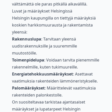
välttämättä ole paras pitkällä aikavälillä.
Luvat ja määräykset Helsingissä
Helsingin kaupungilla on tiettyjä määräyksiä
koskien harkkomuurausta ja rakentamista
yleensä:
Rakennuslupa
: Tarvitaan yleensä
uudisrakennuksille ja suuremmille
muutostöille.
Toimenpidelupa
: Voidaan tarvita pienemmille
rakennelmille, kuten tukimuureille.
Energiatehokkuusmääräykset
: Asettavat
vaatimuksia rakenteiden lämmöneristykselle.
Palomääräykset
: Määrittelevät vaatimuksia
rakenteiden palonkestolle.
On suositeltavaa tarkistaa ajantasaiset
määräykset ja lupatarpeet Helsingin