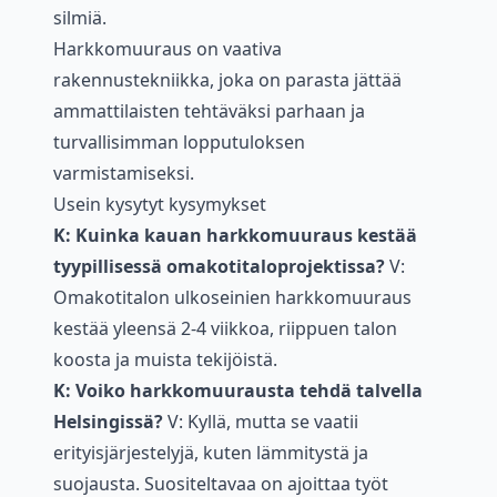
silmiä.
Harkkomuuraus on vaativa
rakennustekniikka, joka on parasta jättää
ammattilaisten tehtäväksi parhaan ja
turvallisimman lopputuloksen
varmistamiseksi.
Usein kysytyt kysymykset
K: Kuinka kauan harkkomuuraus kestää
tyypillisessä omakotitaloprojektissa?
V:
Omakotitalon ulkoseinien harkkomuuraus
kestää yleensä 2-4 viikkoa, riippuen talon
koosta ja muista tekijöistä.
K: Voiko harkkomuurausta tehdä talvella
Helsingissä?
V: Kyllä, mutta se vaatii
erityisjärjestelyjä, kuten lämmitystä ja
suojausta. Suositeltavaa on ajoittaa työt