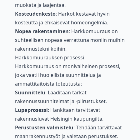
muokata ja laajentaa.
Kosteudenkesto
: Harkot kestävät hyvin
kosteutta ja ehkäisevät homeongelmia.
Nopea rakentaminen
: Harkkomuuraus on
suhteellisen nopeaa verrattuna moniin muihin
rakennustekniikoihin.
Harkkomuurauksen prosessi
Harkkomuuraus on monivaiheinen prosessi,
joka vaatii huolellista suunnittelua ja
ammattitaitoista toteutusta:
Suunnittelu
: Laaditaan tarkat
rakennussuunnitelmat ja -piirustukset.
Lupaprosessi
: Hankitaan tarvittavat
rakennusluvat Helsingin kaupungilta.
Perustusten valmistelu
: Tehdään tarvittavat
maanrakennustyöt ja valetaan perustukset.