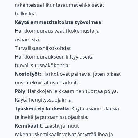
rakenteissa liikuntasaumat ehkäisevät
halkeilua.
Käytä ammattitaitoista työvoimaa
:
Harkkomuuraus vaatii kokemusta ja
osaamista.
Turvallisuusnäkökohdat
Harkkomuuraukseen liittyy useita
turvallisuusnäkökohtia:
Nostotyöt
: Harkot ovat painavia, joten oikeat
nostotekniikat ovat tärkeitä.
Pöly
: Harkkojen leikkaaminen tuottaa pölyä.
Käytä hengityssuojaimia.
Työskentely korkealla
: Käytä asianmukaisia
telineitä ja putoamissuojauksia.
Kemikaalit
: Laastit ja muut
rakennuskemikaalit voivat ärsyttää ihoa ja