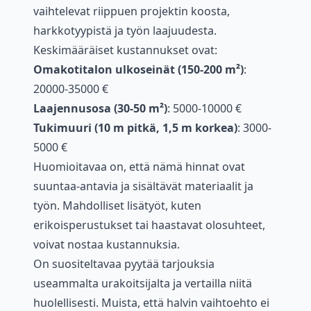
vaihtelevat riippuen projektin koosta,
harkkotyypistä ja työn laajuudesta.
Keskimääräiset kustannukset ovat:
Omakotitalon ulkoseinät (150-200 m²)
:
20000-35000 €
Laajennusosa (30-50 m²)
: 5000-10000 €
Tukimuuri (10 m pitkä, 1,5 m korkea)
: 3000-
5000 €
Huomioitavaa on, että nämä hinnat ovat
suuntaa-antavia ja sisältävät materiaalit ja
työn. Mahdolliset lisätyöt, kuten
erikoisperustukset tai haastavat olosuhteet,
voivat nostaa kustannuksia.
On suositeltavaa pyytää tarjouksia
useammalta urakoitsijalta ja vertailla niitä
huolellisesti. Muista, että halvin vaihtoehto ei