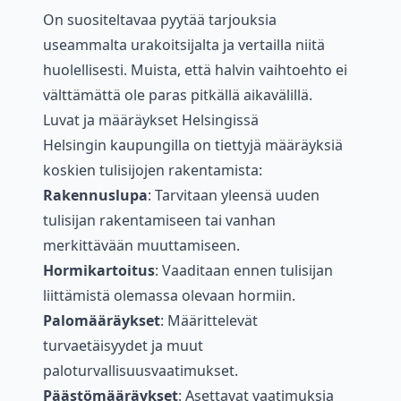
On suositeltavaa pyytää tarjouksia
useammalta urakoitsijalta ja vertailla niitä
huolellisesti. Muista, että halvin vaihtoehto ei
välttämättä ole paras pitkällä aikavälillä.
Luvat ja määräykset Helsingissä
Helsingin kaupungilla on tiettyjä määräyksiä
koskien tulisijojen rakentamista:
Rakennuslupa
: Tarvitaan yleensä uuden
tulisijan rakentamiseen tai vanhan
merkittävään muuttamiseen.
Hormikartoitus
: Vaaditaan ennen tulisijan
liittämistä olemassa olevaan hormiin.
Palomääräykset
: Määrittelevät
turvaetäisyydet ja muut
paloturvallisuusvaatimukset.
Päästömääräykset
: Asettavat vaatimuksia