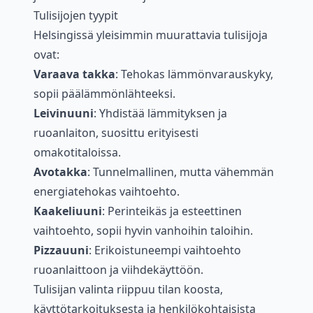
Tulisijojen tyypit
Helsingissä yleisimmin muurattavia tulisijoja
ovat:
Varaava takka
: Tehokas lämmönvarauskyky,
sopii päälämmönlähteeksi.
Leivinuuni
: Yhdistää lämmityksen ja
ruoanlaiton, suosittu erityisesti
omakotitaloissa.
Avotakka
: Tunnelmallinen, mutta vähemmän
energiatehokas vaihtoehto.
Kaakeliuuni
: Perinteikäs ja esteettinen
vaihtoehto, sopii hyvin vanhoihin taloihin.
Pizzauuni
: Erikoistuneempi vaihtoehto
ruoanlaittoon ja viihdekäyttöön.
Tulisijan valinta riippuu tilan koosta,
käyttötarkoituksesta ja henkilökohtaisista