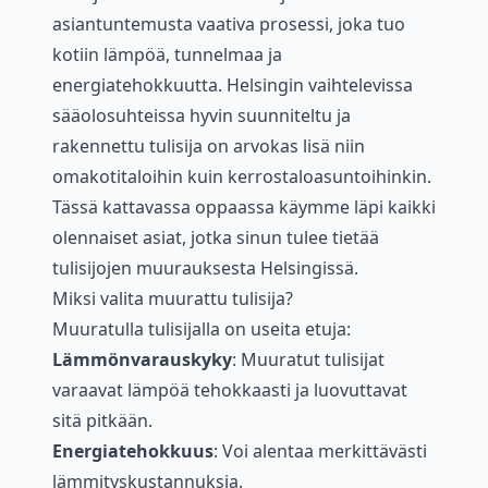
asiantuntemusta vaativa prosessi, joka tuo
kotiin lämpöä, tunnelmaa ja
energiatehokkuutta. Helsingin vaihtelevissa
sääolosuhteissa hyvin suunniteltu ja
rakennettu tulisija on arvokas lisä niin
omakotitaloihin kuin kerrostaloasuntoihinkin.
Tässä kattavassa oppaassa käymme läpi kaikki
olennaiset asiat, jotka sinun tulee tietää
tulisijojen muurauksesta Helsingissä.
Miksi valita muurattu tulisija?
Muuratulla tulisijalla on useita etuja:
Lämmönvarauskyky
: Muuratut tulisijat
varaavat lämpöä tehokkaasti ja luovuttavat
sitä pitkään.
Energiatehokkuus
: Voi alentaa merkittävästi
lämmityskustannuksia.