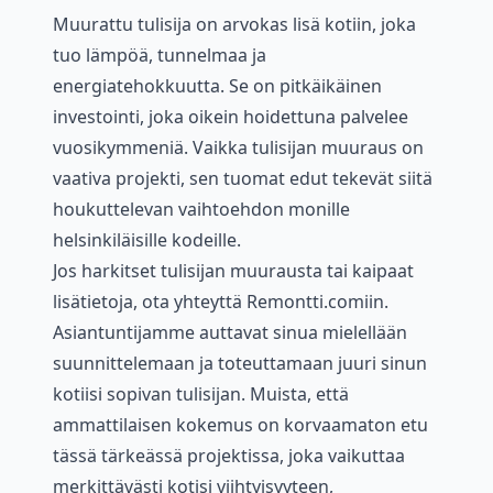
Muurattu tulisija on arvokas lisä kotiin, joka
tuo lämpöä, tunnelmaa ja
energiatehokkuutta. Se on pitkäikäinen
investointi, joka oikein hoidettuna palvelee
vuosikymmeniä. Vaikka tulisijan muuraus on
vaativa projekti, sen tuomat edut tekevät siitä
houkuttelevan vaihtoehdon monille
helsinkiläisille kodeille.
Jos harkitset tulisijan muurausta tai kaipaat
lisätietoja, ota yhteyttä Remontti.comiin.
Asiantuntijamme auttavat sinua mielellään
suunnittelemaan ja toteuttamaan juuri sinun
kotiisi sopivan tulisijan. Muista, että
ammattilaisen kokemus on korvaamaton etu
tässä tärkeässä projektissa, joka vaikuttaa
merkittävästi kotisi viihtyisyyteen,