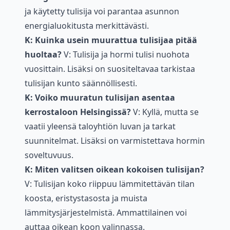
ja käytetty tulisija voi parantaa asunnon
energialuokitusta merkittävästi.
K: Kuinka usein muurattua tulisijaa pitää
huoltaa?
V: Tulisija ja hormi tulisi nuohota
vuosittain. Lisäksi on suositeltavaa tarkistaa
tulisijan kunto säännöllisesti.
K: Voiko muuratun tulisijan asentaa
kerrostaloon Helsingissä?
V: Kyllä, mutta se
vaatii yleensä taloyhtiön luvan ja tarkat
suunnitelmat. Lisäksi on varmistettava hormin
soveltuvuus.
K: Miten valitsen oikean kokoisen tulisijan?
V: Tulisijan koko riippuu lämmitettävän tilan
koosta, eristystasosta ja muista
lämmitysjärjestelmistä. Ammattilainen voi
auttaa oikean koon valinnassa.