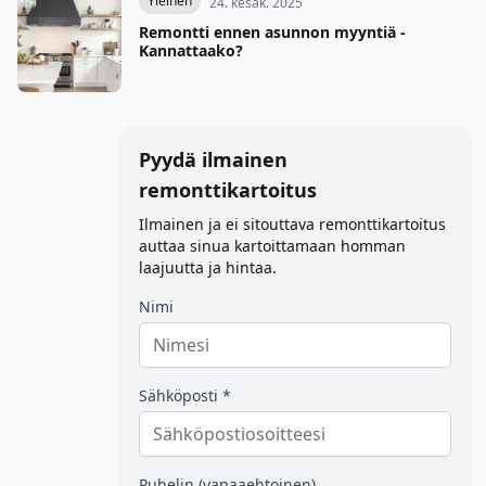
Yleinen
24. kesäk. 2025
Remontti ennen asunnon myyntiä -
Kannattaako?
Pyydä ilmainen
remonttikartoitus
Ilmainen ja ei sitouttava remonttikartoitus
auttaa sinua kartoittamaan homman
laajuutta ja hintaa.
Nimi
Sähköposti *
Puhelin (vapaaehtoinen)