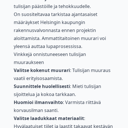
tulisijan päästöille ja tehokkuudelle.
On suositeltavaa tarkistaa ajantasaiset
määräykset Helsingin kaupungin
rakennusvalvonnasta ennen projektin
aloittamista. Ammattitaitoinen muurari voi
yleensä auttaa lupaprosessissa.
Vinkkejä onnistuneeseen tulisijan
muuraukseen
Valitse kokenut muurari
: Tulisijan muuraus
vaatii erityisosaamista.
Suunnittele huolellisesti
: Mieti tulisijan
sijoittelua ja kokoa tarkkaan.
Huomioi ilmanvaihto
: Varmista riittävä
korvausilman saanti.
Valitse laadukkaat materiaalit
:
Hyvälaatuiset tiilet ja laastit takaavat kestävän