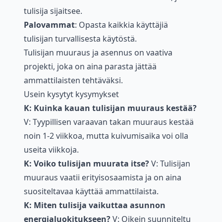
tulisija sijaitsee.
Palovammat
: Opasta kaikkia käyttäjiä
tulisijan turvallisesta käytöstä.
Tulisijan muuraus ja asennus on vaativa
projekti, joka on aina parasta jättää
ammattilaisten tehtäväksi.
Usein kysytyt kysymykset
K: Kuinka kauan tulisijan muuraus kestää?
V: Tyypillisen varaavan takan muuraus kestää
noin 1-2 viikkoa, mutta kuivumisaika voi olla
useita viikkoja.
K: Voiko tulisijan muurata itse?
V: Tulisijan
muuraus vaatii erityisosaamista ja on aina
suositeltavaa käyttää ammattilaista.
K: Miten tulisija vaikuttaa asunnon
energialuokitukseen?
V: Oikein suunniteltu