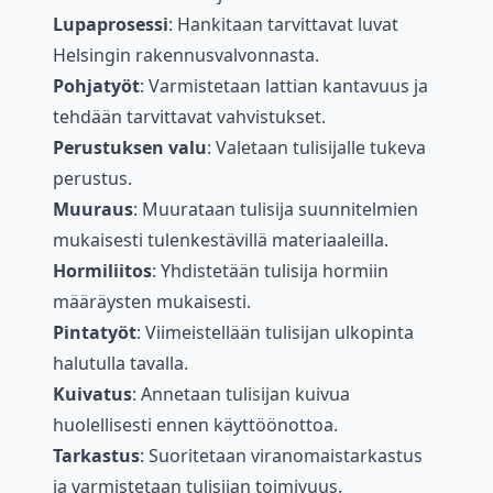
Lupaprosessi
: Hankitaan tarvittavat luvat
Helsingin rakennusvalvonnasta.
Pohjatyöt
: Varmistetaan lattian kantavuus ja
tehdään tarvittavat vahvistukset.
Perustuksen valu
: Valetaan tulisijalle tukeva
perustus.
Muuraus
: Muurataan tulisija suunnitelmien
mukaisesti tulenkestävillä materiaaleilla.
Hormiliitos
: Yhdistetään tulisija hormiin
määräysten mukaisesti.
Pintatyöt
: Viimeistellään tulisijan ulkopinta
halutulla tavalla.
Kuivatus
: Annetaan tulisijan kuivua
huolellisesti ennen käyttöönottoa.
Tarkastus
: Suoritetaan viranomaistarkastus
ja varmistetaan tulisijan toimivuus.