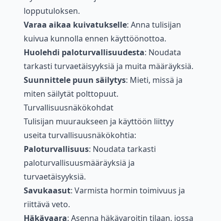
lopputuloksen.
Varaa aikaa kuivatukselle
: Anna tulisijan
kuivua kunnolla ennen käyttöönottoa.
Huolehdi paloturvallisuudesta
: Noudata
tarkasti turvaetäisyyksiä ja muita määräyksiä.
Suunnittele puun säilytys
: Mieti, missä ja
miten säilytät polttopuut.
Turvallisuusnäkökohdat
Tulisijan muuraukseen ja käyttöön liittyy
useita turvallisuusnäkökohtia:
Paloturvallisuus
: Noudata tarkasti
paloturvallisuusmääräyksiä ja
turvaetäisyyksiä.
Savukaasut
: Varmista hormin toimivuus ja
riittävä veto.
Häkävaara
: Asenna häkävaroitin tilaan, jossa