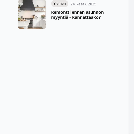
Yleinen
24. kesäk. 2025
Remontti ennen asunnon
myyntiä - Kannattaako?