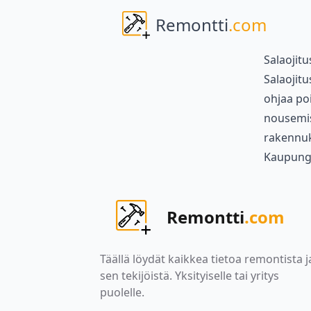
Remontti
.com
Salaojitu
Salaojit
ohjaa po
nousemise
rakennuk
Kaupung
Remontti
.com
Täällä löydät kaikkea tietoa remontista j
sen tekijöistä. Yksityiselle tai yritys
puolelle.