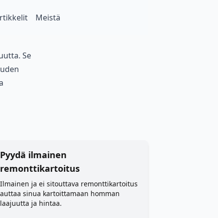
rtikkelit
Meistä
utta. Se
euden
a
Pyydä ilmainen
remonttikartoitus
Ilmainen ja ei sitouttava remonttikartoitus
auttaa sinua kartoittamaan homman
laajuutta ja hintaa.