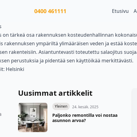
0400 461111
Etusivu
A
s
us on tärkeä osa rakennuksen kosteudenhallinnan kokonaisu
is rakennuksen ympäriltä ylimääräisen veden ja estää kost
n rakenteisiin. Asiantuntevasti toteutettu salaojitus suoja
sen perustuksia ja pidentää sen käyttöikää merkittävästi.
it:
Helsinki
Uusimmat artikkelit
Yleinen
24. kesäk. 2025
a
Paljonko remontilla voi nostaa
asunnon arvoa?