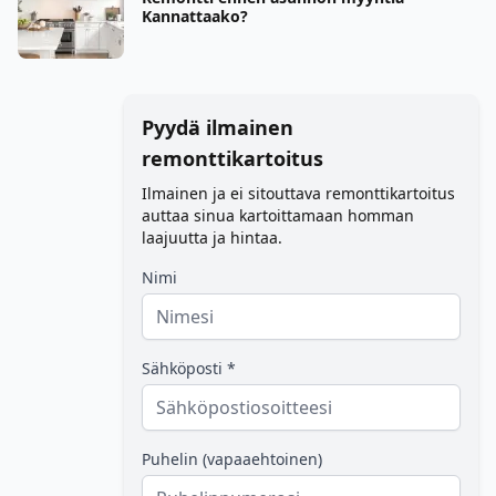
Kannattaako?
Pyydä ilmainen
remonttikartoitus
Ilmainen ja ei sitouttava remonttikartoitus
auttaa sinua kartoittamaan homman
laajuutta ja hintaa.
Nimi
Sähköposti *
Puhelin (vapaaehtoinen)