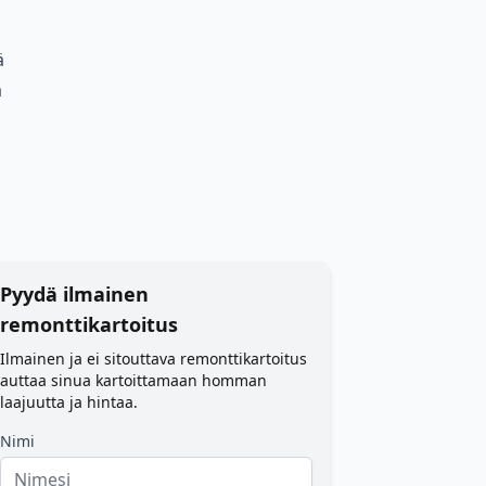
ä
ä
Pyydä ilmainen
remonttikartoitus
Ilmainen ja ei sitouttava remonttikartoitus
auttaa sinua kartoittamaan homman
laajuutta ja hintaa.
Nimi