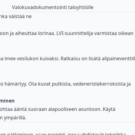
Valokuvadokumentointi taloyhtiölle
nka väistää ne
ivoon ja aiheuttaa lorinaa. LVI-suunnittelija varmistaa oikean
 imee vesilukon kuivaksi. Ratkaisu on lisätä alipaineventtiil
 hämärtyy. Ota kuvat putkista, vedeneristekerroksista ja
äminen
a johtaa ääntä suoraan alapuoliseen asuntoon. Käytä
n ympärillä.
en pätkiminen, vaan projekti, jossa yhdistyvät tekniikka,