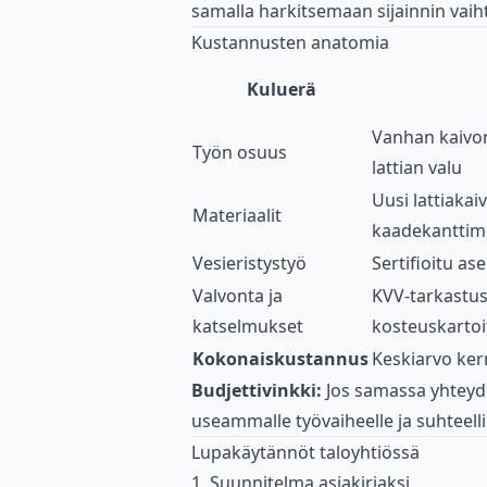
samalla harkitsemaan sijainnin vaih
Kustannusten anatomia
Kuluerä
Vanhan kaivon
Työn osuus
lattian valu
Uusi lattiakai
Materiaalit
kaadekanttime
Vesieristystyö
Sertifioitu a
Valvonta ja
KVV-tarkastus
katselmukset
kosteuskartoi
Kokonaiskustannus
Keskiarvo ker
Budjettivinkki:
Jos samassa yhteyde
useammalle työvaiheelle ja suhteel
Lupakäytännöt taloyhtiössä
1. Suunnitelma asiakirjaksi