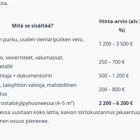
toa.
Hinta-arvio (alv 
Mitä se sisältää?
%)
 purku, uuden viemäriputken veto,
1 200 – 3 500 €
vo, vesieristeet, valumassat,
250 – 700 €
tallit
sentaja + dokumentointi
500 – 1 200 €
, taloyhtiön valvoja, mahdollinen
200 – 800 €
tus
rostalokylpyhuoneessa (4–5 m²)
2 200 – 6 200 €
ssä uusitaan koko lattia, kaivon siirtokustannus jakaantuu
linen osuus pienenee.