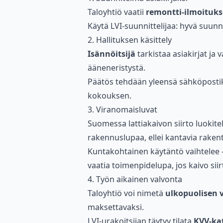
Taloyhtiö vaatii
remontti-ilmoituk
Käytä LVI-suunnittelijaa: hyvä suunn
2. Hallituksen käsittely
Isännöitsijä
tarkistaa asiakirjat ja 
ääneneristystä.
Päätös tehdään yleensä sähköpost
kokouksen.
3. Viranomaisluvat
Suomessa lattiakaivon siirto luokite
rakennuslupaa, ellei kantavia rakent
Kuntakohtainen käytäntö vaihtelee –
vaatia toimenpidelupa, jos kaivo siir
4. Työn aikainen valvonta
Taloyhtiö voi nimetä
ulkopuolisen 
maksettavaksi.
LVI-urakoitsijan täytyy tilata
KVV-ka