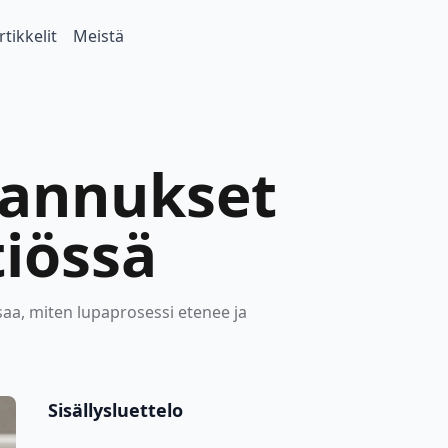
rtikkelit
Meistä
stannukset
tiössä
aa, miten lupaprosessi etenee ja
Sisällysluettelo