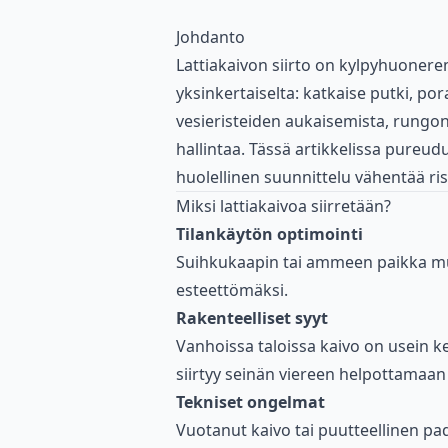
Johdanto
Lattiakaivon siirto on kylpyhuonere
yksinkertaiselta: katkaise putki, por
vesieristeiden aukaisemista, rungo
hallintaa. Tässä artikkelissa pureud
huolellinen suunnittelu vähentää ri
Miksi lattiakaivoa siirretään?
Tilankäytön optimointi
Suihkukaapin tai ammeen paikka mu
esteettömäksi.
Rakenteelliset syyt
Vanhoissa taloissa kaivo on usein kes
siirtyy seinän viereen helpottamaan
Tekniset ongelmat
Vuotanut kaivo tai puutteellinen p