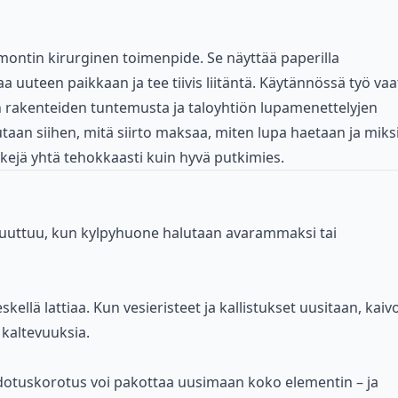
montin kirurginen toimenpide. Se näyttää paperilla
aa uuteen paikkaan ja tee tiivis liitäntä. Käytännössä työ vaat
n rakenteiden tuntemusta ja taloyhtiön lupamenettelyjen
utaan siihen, mitä siirto maksaa, miten lupa haetaan ja miks
skejä yhtä tehokkaasti kuin hyvä putkimies.
uttuu, kun kylpyhuone halutaan avarammaksi tai
kellä lattiaa. Kun vesieristeet ja kallistukset uusitaan, kaiv
 kaltevuuksia.
adotuskorotus voi pakottaa uusimaan koko elementin – ja