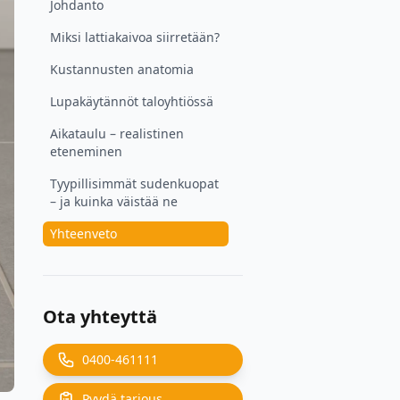
Johdanto
Miksi lattiakaivoa siirretään?
Kustannusten anatomia
Lupakäytännöt taloyhtiössä
Aikataulu – realistinen
eteneminen
Tyypillisimmät sudenkuopat
– ja kuinka väistää ne
Yhteenveto
Ota yhteyttä
0400-461111
Pyydä tarjous