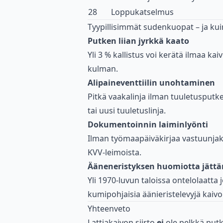
28
Loppukatselmus
Tyypillisimmät sudenkuopat – ja kui
Putken liian jyrkkä kaato
Yli 3 % kallistus voi kerätä ilmaa ka
kulman.
Alipaineventtiilin unohtaminen
Pitkä vaakalinja ilman tuuletusputkea
tai uusi tuuletuslinja.
Dokumentoinnin laiminlyönti
Ilman työmaapäiväkirjaa vastuunjako
KVV-leimoista.
Ääneneristyksen huomiotta jätt
Yli 1970-luvun taloissa ontelolaatt
kumipohjaisia äänieristelevyjä kaivo
Yhteenveto
Lattiakaivon siirto
ei
ole pelkkä putk