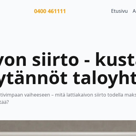
0400 461111
Etusivu
A
von siirto - ku
ytännöt taloyh
vimpaan vaiheeseen – mitä lattiakaivon siirto todella maks
tää?