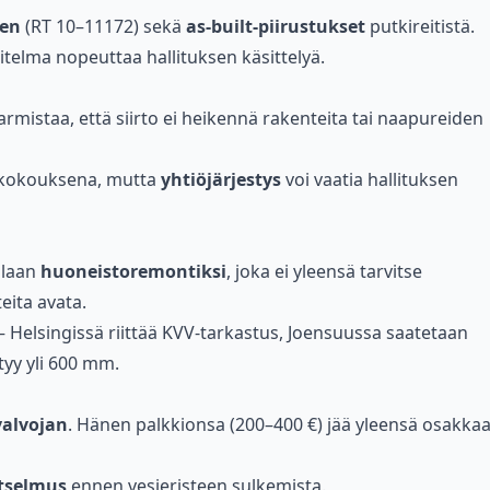
sen
(RT 10–11172) sekä
as-built-piirustukset
putkireitistä.
itelma nopeuttaa hallituksen käsittelyä.
varmistaa, että siirto ei heikennä rakenteita tai naapureiden
ikokouksena, mutta
yhtiöjärjestys
voi vaatia hallituksen
llaan
huoneistoremontiksi
, joka ei yleensä tarvitse
eita avata.
 Helsingissä riittää KVV-tarkastus, Joensuussa saatetaan
tyy yli 600 mm.
valvojan
. Hänen palkkionsa (200–400 €) jää yleensä osakka
tselmus
ennen vesieristeen sulkemista.