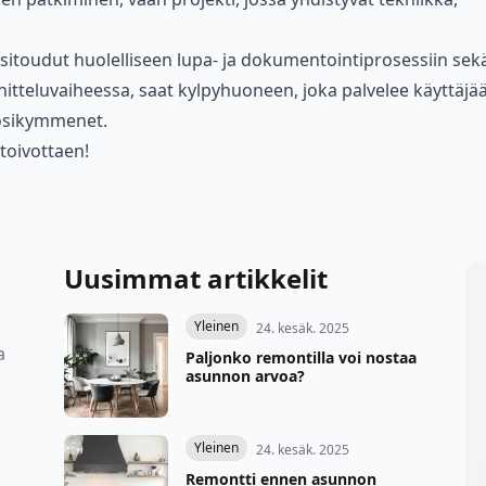
 sitoudut huolelliseen lupa- ja dokumentointiprosessiin sek
tteluvaiheessa, saat kylpyhuoneen, joka palvelee käyttäjä
uosikymmenet.
 toivottaen!
Uusimmat artikkelit
Yleinen
24. kesäk. 2025
a
Paljonko remontilla voi nostaa
asunnon arvoa?
Yleinen
24. kesäk. 2025
Remontti ennen asunnon