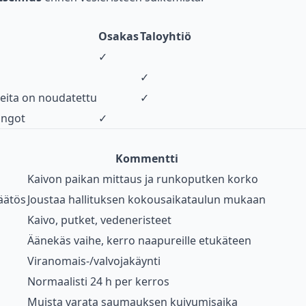
Osakas
Taloyhtiö
✓
✓
jeita on noudatettu
✓
hingot
✓
Kommentti
Kaivon paikan mittaus ja runkoputken korko
äätös
Joustaa hallituksen kokousaikataulun mukaan
Kaivo, putket, vedeneristeet
Äänekäs vaihe, kerro naapureille etukäteen
Viranomais-/valvojakäynti
Normaalisti 24 h per kerros
Muista varata saumauksen kuivumisaika