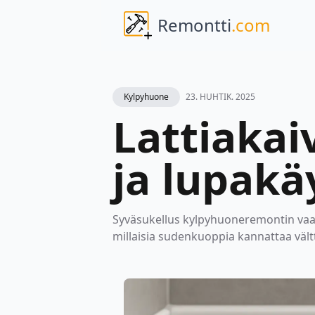
Remontti
.com
Kylpyhuone
23. HUHTIK. 2025
Lattiakai
ja lupakä
Syväsukellus kylpyhuoneremontin vaati
millaisia sudenkuoppia kannattaa vält