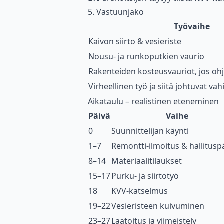
5. Vastuunjako
Työvaihe
Kaivon siirto & vesieriste
Nousu- ja runkoputkien vaurio
Rakenteiden kosteusvauriot, jos oh
Virheellinen työ ja siitä johtuvat va
Aikataulu – realistinen eteneminen
Päivä
Vaihe
0
Suunnittelijan käynti
1–7
Remontti-ilmoitus & hallitusp
8–14
Materiaalitilaukset
15–17
Purku- ja siirtotyö
18
KVV-katselmus
19–22
Vesieristeen kuivuminen
23–27
Laatoitus ja viimeistely