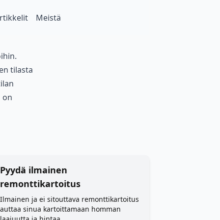
rtikkelit
Meistä
ihin.
n tilasta
ilan
i on
Pyydä ilmainen
remonttikartoitus
Ilmainen ja ei sitouttava remonttikartoitus
auttaa sinua kartoittamaan homman
laajuutta ja hintaa.