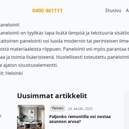
0400 461111
Etusivu
A
anelointi
anelointi on tyylikäs tapa lisätä lämpöä ja tekstuuria sisätilo
itoinen panelointi voi luoda modernin tai perinteisen ilmee
yistä materiaaleista riippuen. Panelointi voi myös parantaa t
aa ja toimia lisäeristeenä. Huolellisesti toteutettu paneloint
a ajaton sisustuselementti.
it:
Helsinki
Uusimmat artikkelit
Yleinen
24. kesäk. 2025
a
Paljonko remontilla voi nostaa
asunnon arvoa?