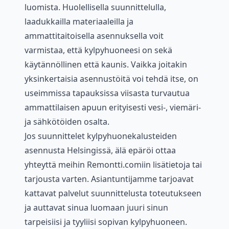
luomista. Huolellisella suunnittelulla,
laadukkailla materiaaleilla ja
ammattitaitoisella asennuksella voit
varmistaa, että kylpyhuoneesi on sekä
käytännöllinen että kaunis. Vaikka joitakin
yksinkertaisia asennustöitä voi tehdä itse, on
useimmissa tapauksissa viisasta turvautua
ammattilaisen apuun erityisesti vesi-, viemäri-
ja sähkötöiden osalta.
Jos suunnittelet kylpyhuonekalusteiden
asennusta Helsingissä, älä epäröi ottaa
yhteyttä meihin Remontti.comiin lisätietoja tai
tarjousta varten. Asiantuntijamme tarjoavat
kattavat palvelut suunnittelusta toteutukseen
ja auttavat sinua luomaan juuri sinun
tarpeisiisi ja tyyliisi sopivan kylpyhuoneen.