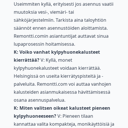
Useimmiten kyllä, erityisesti jos asennus vaatii
muutoksia vesi-, viemäri- tai
sähköjärjestelmiin. Tarkista aina taloyhtiön
säännöt ennen asennustöiden aloittamista.
Remontti.comin asiantuntijat auttavat sinua
lupaprosessin hoitamisessa.
K: Voiko vanhat kylpyhuonekalusteet
kierrättää?
V: Kyllä, monet
kylpyhuonekalusteet voidaan kierrättää.
Helsingissä on useita kierrätyspisteitä ja -
palveluita. Remontti.com voi auttaa vanhojen
kalusteiden asianmukaisessa hävittämisessä
osana asennuspalvelua.
K: Miten valitsen oikeat kalusteet pieneen
kylpyhuoneeseen?
V: Pieneen tilaan
kannattaa valita kompakteja, monikäyttöisiä ja