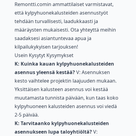
Remontti.comin ammattilaiset varmistavat,
että kylpyhuonekalusteiden asennustyöt
tehdään turvallisesti, laadukkaasti ja
määräysten mukaisesti. Ota yhteyttä meihin
saadaksesi asiantuntevaa apua ja
kilpailukykyisen tarjouksen!
Usein Kysytyt Kysymykset
K: Kuinka kauan kylpyhuonekalusteiden
asennus yleensä kestää?
V: Asennuksen
kesto vaihtelee projektin laajuuden mukaan.
Yksittäisen kalusteen asennus voi kestää
muutamasta tunnista päivään, kun taas koko
kylpyhuoneen kalusteiden asennus voi viedä
2-5 päivää.
K: Tarvitaanko kylpyhuonekalusteiden
asennukseen lupa taloyhtiöltä?
V: