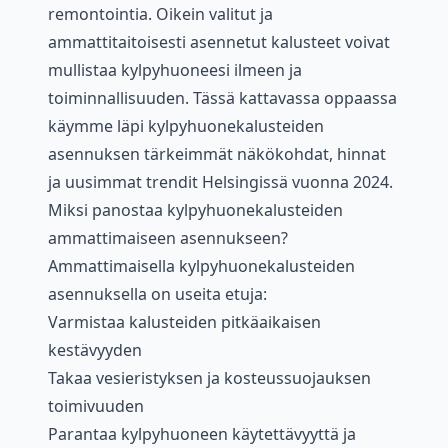
remontointia. Oikein valitut ja
ammattitaitoisesti asennetut kalusteet voivat
mullistaa kylpyhuoneesi ilmeen ja
toiminnallisuuden. Tässä kattavassa oppaassa
käymme läpi kylpyhuonekalusteiden
asennuksen tärkeimmät näkökohdat, hinnat
ja uusimmat trendit Helsingissä vuonna 2024.
Miksi panostaa kylpyhuonekalusteiden
ammattimaiseen asennukseen?
Ammattimaisella kylpyhuonekalusteiden
asennuksella on useita etuja:
Varmistaa kalusteiden pitkäaikaisen
kestävyyden
Takaa vesieristyksen ja kosteussuojauksen
toimivuuden
Parantaa kylpyhuoneen käytettävyyttä ja