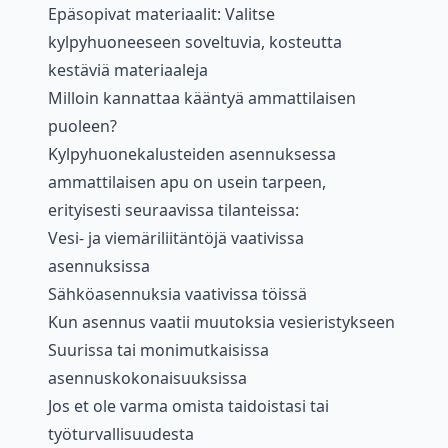
Epäsopivat materiaalit: Valitse
kylpyhuoneeseen soveltuvia, kosteutta
kestäviä materiaaleja
Milloin kannattaa kääntyä ammattilaisen
puoleen?
Kylpyhuonekalusteiden asennuksessa
ammattilaisen apu on usein tarpeen,
erityisesti seuraavissa tilanteissa:
Vesi- ja viemäriliitäntöjä vaativissa
asennuksissa
Sähköasennuksia vaativissa töissä
Kun asennus vaatii muutoksia vesieristykseen
Suurissa tai monimutkaisissa
asennuskokonaisuuksissa
Jos et ole varma omista taidoistasi tai
työturvallisuudesta