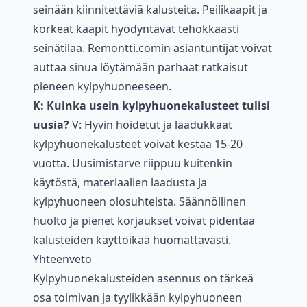
seinään kiinnitettäviä kalusteita. Peilikaapit ja
korkeat kaapit hyödyntävät tehokkaasti
seinätilaa. Remontti.comin asiantuntijat voivat
auttaa sinua löytämään parhaat ratkaisut
pieneen kylpyhuoneeseen.
K: Kuinka usein kylpyhuonekalusteet tulisi
uusia?
V: Hyvin hoidetut ja laadukkaat
kylpyhuonekalusteet voivat kestää 15-20
vuotta. Uusimistarve riippuu kuitenkin
käytöstä, materiaalien laadusta ja
kylpyhuoneen olosuhteista. Säännöllinen
huolto ja pienet korjaukset voivat pidentää
kalusteiden käyttöikää huomattavasti.
Yhteenveto
Kylpyhuonekalusteiden asennus on tärkeä
osa toimivan ja tyylikkään kylpyhuoneen