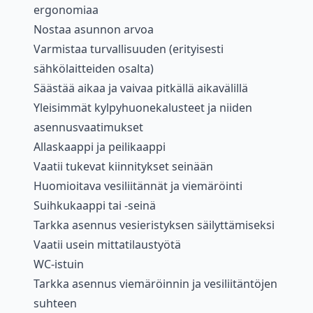
ergonomiaa
Nostaa asunnon arvoa
Varmistaa turvallisuuden (erityisesti
sähkölaitteiden osalta)
Säästää aikaa ja vaivaa pitkällä aikavälillä
Yleisimmät kylpyhuonekalusteet ja niiden
asennusvaatimukset
Allaskaappi ja peilikaappi
Vaatii tukevat kiinnitykset seinään
Huomioitava vesiliitännät ja viemäröinti
Suihkukaappi tai -seinä
Tarkka asennus vesieristyksen säilyttämiseksi
Vaatii usein mittatilaustyötä
WC-istuin
Tarkka asennus viemäröinnin ja vesiliitäntöjen
suhteen