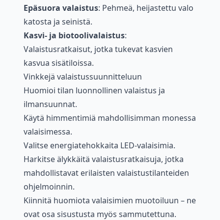
Epäsuora valaistus
: Pehmeä, heijastettu valo
katosta ja seinistä.
Kasvi- ja biotoolivalaistus
:
Valaistusratkaisut, jotka tukevat kasvien
kasvua sisätiloissa.
Vinkkejä valaistussuunnitteluun
Huomioi tilan luonnollinen valaistus ja
ilmansuunnat.
Käytä himmentimiä mahdollisimman monessa
valaisimessa.
Valitse energiatehokkaita LED-valaisimia.
Harkitse älykkäitä valaistusratkaisuja, jotka
mahdollistavat erilaisten valaistustilanteiden
ohjelmoinnin.
Kiinnitä huomiota valaisimien muotoiluun – ne
ovat osa sisustusta myös sammutettuna.