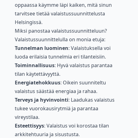
oppaassa käymme läpi kaiken, mitä sinun
tarvitsee tietää valaistussuunnittelusta
Helsingissä.
Miksi panostaa valaistussuunnitteluun?
Valaistussuunnittelulla on monia etuja:
Tunnelman luominen
: Valaistuksella voi
luoda erilaisia tunnelmia eri tilanteisiin.
Toiminnallisuus
: Hyvä valaistus parantaa
tilan käytettävyyttä.
Energiatehokkuus
: Oikein suunniteltu
valaistus säästää energiaa ja rahaa.
Terveys ja hyvinvointi
: Laadukas valaistus
tukee vuorokausirytmiä ja parantaa
vireystilaa.
Esteettisyys
: Valaistus voi korostaa tilan
arkkitehtuuria ja sisustusta.