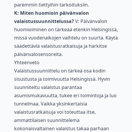
paremmin tiettyihin tarkoituksiin.
K: Miten huomioin päivänvalon
valaistussuunnittelussa?
V: Päivänvalon
huomioiminen on tärkeää etenkin Helsingissä,
missä vuodenaikojen vaihtelu on suurta. Käytä
säädettäviä valaistusratkaisuja ja harkitse
päivänvalosensoreita.
Yhteenveto
Valaistussuunnittelu on tärkeä osa kodin
sisustusta ja toimivuutta Helsingissä. Hyvin
suunniteltu valaistus parantaa
asumismukavuutta, tukee eri toimintoja ja luo
tunnelmaa. Vaikka yksinkertaisia
valaistusratkaisuja voi toteuttaa itse,
ammattilaisen suunnittelema
kokonaisvaltainen valaistus takaa parhaan