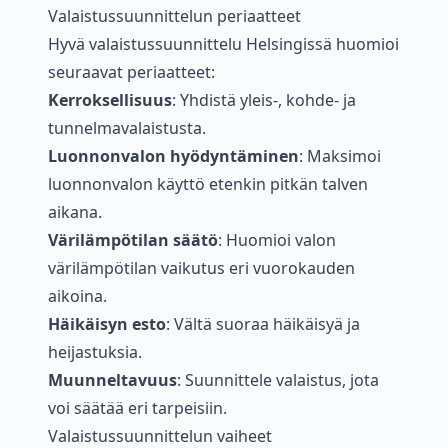
Valaistussuunnittelun periaatteet
Hyvä valaistussuunnittelu Helsingissä huomioi
seuraavat periaatteet:
Kerroksellisuus
: Yhdistä yleis-, kohde- ja
tunnelmavalaistusta.
Luonnonvalon hyödyntäminen
: Maksimoi
luonnonvalon käyttö etenkin pitkän talven
aikana.
Värilämpötilan säätö
: Huomioi valon
värilämpötilan vaikutus eri vuorokauden
aikoina.
Häikäisyn esto
: Vältä suoraa häikäisyä ja
heijastuksia.
Muunneltavuus
: Suunnittele valaistus, jota
voi säätää eri tarpeisiin.
Valaistussuunnittelun vaiheet