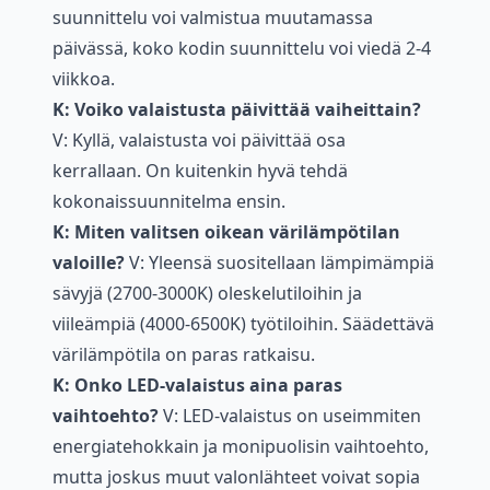
suunnittelu voi valmistua muutamassa
päivässä, koko kodin suunnittelu voi viedä 2-4
viikkoa.
K: Voiko valaistusta päivittää vaiheittain?
V: Kyllä, valaistusta voi päivittää osa
kerrallaan. On kuitenkin hyvä tehdä
kokonaissuunnitelma ensin.
K: Miten valitsen oikean värilämpötilan
valoille?
V: Yleensä suositellaan lämpimämpiä
sävyjä (2700-3000K) oleskelutiloihin ja
viileämpiä (4000-6500K) työtiloihin. Säädettävä
värilämpötila on paras ratkaisu.
K: Onko LED-valaistus aina paras
vaihtoehto?
V: LED-valaistus on useimmiten
energiatehokkain ja monipuolisin vaihtoehto,
mutta joskus muut valonlähteet voivat sopia