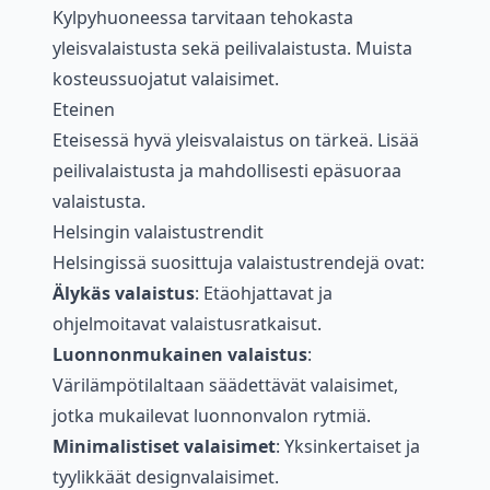
Kylpyhuoneessa tarvitaan tehokasta
yleisvalaistusta sekä peilivalaistusta. Muista
kosteussuojatut valaisimet.
Eteinen
Eteisessä hyvä yleisvalaistus on tärkeä. Lisää
peilivalaistusta ja mahdollisesti epäsuoraa
valaistusta.
Helsingin valaistustrendit
Helsingissä suosittuja valaistustrendejä ovat:
Älykäs valaistus
: Etäohjattavat ja
ohjelmoitavat valaistusratkaisut.
Luonnonmukainen valaistus
:
Värilämpötilaltaan säädettävät valaisimet,
jotka mukailevat luonnonvalon rytmiä.
Minimalistiset valaisimet
: Yksinkertaiset ja
tyylikkäät designvalaisimet.