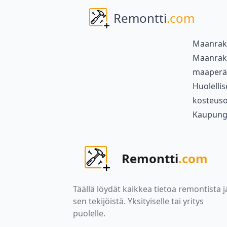
Remontti
.com
Maanrak
Maanrake
maaperän
Huolelli
kosteuso
Kaupung
Remontti
.com
Täällä löydät kaikkea tietoa remontista j
sen tekijöistä. Yksityiselle tai yritys
puolelle.