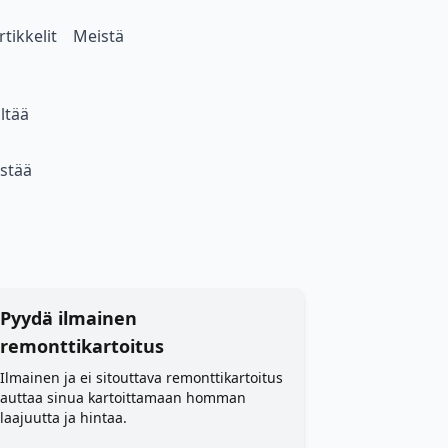
rtikkelit
Meistä
ltää
estää
Pyydä ilmainen
remonttikartoitus
Ilmainen ja ei sitouttava remonttikartoitus
auttaa sinua kartoittamaan homman
laajuutta ja hintaa.