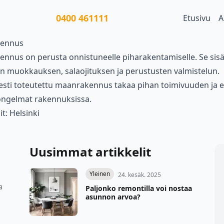
0400 461111
Etusivu
A
ennus
nnus on perusta onnistuneelle piharakentamiselle. Se sisä
 muokkauksen, salaojituksen ja perustusten valmistelun.
sesti toteutettu maanrakennus takaa pihan toimivuuden ja 
ngelmat rakennuksissa.
it:
Helsinki
Uusimmat artikkelit
Yleinen
24. kesäk. 2025
a
Paljonko remontilla voi nostaa
asunnon arvoa?