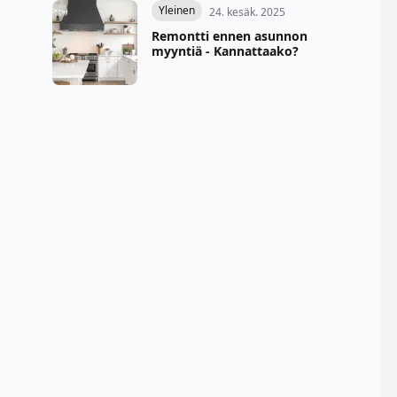
Yleinen
24. kesäk. 2025
Remontti ennen asunnon
myyntiä - Kannattaako?