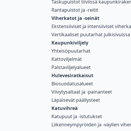
Taskupuistot tiiviissä kaupunkirake
Rantapuistot ja -reitit
Viherkatot ja -seinät
Ekstensiiviset ja intensiiviset viherk
Vertikaaliset puutarhat julkisivuissa
Kaupunkiviljely
Yhteisöpuutarhat
Kattoviljelmät
Palstaviljelyalueet
Hulevesiratkaisut
Biosuodatusalueet
Viivytysaltaat ja -painanteet
Läpäisevät päällysteet
Katuvihreä
Katupuut ja -istutukset
Liikenneympyröiden ja -väylien vihe