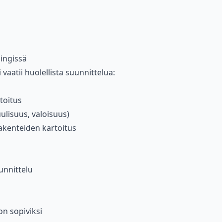
ingissä
aatii huolellista suunnittelua:
toitus
ulisuus, valoisuus)
akenteiden kartoitus
unnittelu
on sopiviksi