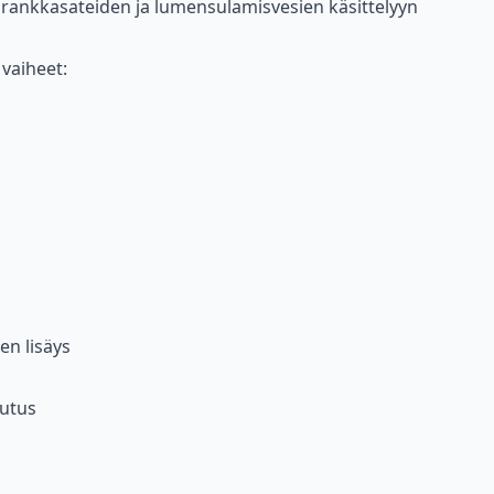
o rankkasateiden ja lumensulamisvesien käsittelyyn
 vaiheet:
n lisäys
tutus