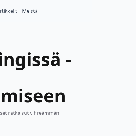
rtikkelit
Meistä
ngissä -
omiseen
giset ratkaisut vihreämmän