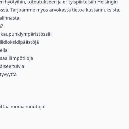
 hyötyihin, toteutukseen ja erityispiirteisiin Helsingin
össä. Tarjoamme myös arvokasta tietoa kustannuksista,
alinnasta.
ä?
a kaupunkiympäristössä:
lidioksidipäästöjä
ella
saa lämpötiloja
äisee tulvia
tyvyyttä
ottaa monia muotoja: