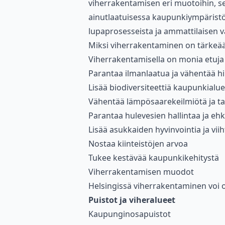
viherrakentamisen eri muotoihin, sen
ainutlaatuisessa kaupunkiympärist
lupaprosesseista ja ammattilaisen v
Miksi viherrakentaminen on tärkeä
Viherrakentamisella on monia etuj
Parantaa ilmanlaatua ja vähentää hii
Lisää biodiversiteettiä kaupunkialue
Vähentää lämpösaarekeilmiötä ja ta
Parantaa hulevesien hallintaa ja ehk
Lisää asukkaiden hyvinvointia ja viih
Nostaa kiinteistöjen arvoa
Tukee kestävää kaupunkikehitystä
Viherrakentamisen muodot
Helsingissä viherrakentaminen voi 
Puistot ja viheralueet
Kaupunginosapuistot