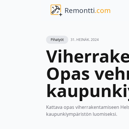
Remontti
.com
Pihatyöt
31. HEINÄK. 2024
Viherrake
Opas veh
kaupunki
Kattava opas viherrakentamiseen Helsi
kaupunkiympäristön luomiseksi.