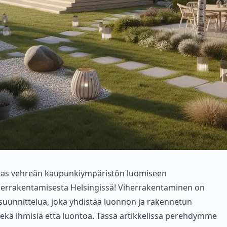
pas vehreän kaupunkiympäristön luomiseen
herrakentamisesta Helsingissä! Viherrakentaminen on
uunnittelua, joka yhdistää luonnon ja rakennetun
sekä ihmisiä että luontoa. Tässä artikkelissa perehdymme