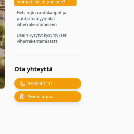
ammattilaisen puoleen?
Helsingin rautakaupat ja
puutarhamyymälät
viherrakentamiseen
Usein kysytyt kysymykset
viherrakentamisesta
Ota yhteyttä
0400-461111
Pyydä tarjous