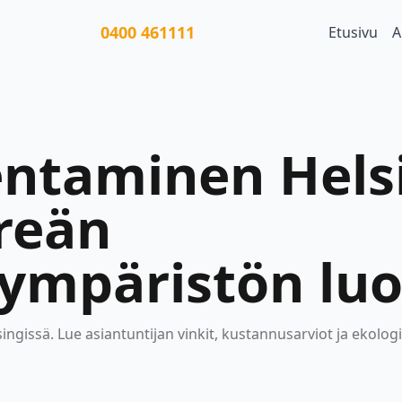
0400 461111
Etusivu
A
ntaminen Helsi
reän
ympäristön lu
ngissä. Lue asiantuntijan vinkit, kustannusarviot ja ekolo