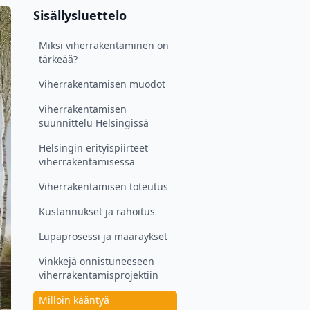
Sisällysluettelo
Miksi viherrakentaminen on
tärkeää?
Viherrakentamisen muodot
Viherrakentamisen
suunnittelu Helsingissä
Helsingin erityispiirteet
viherrakentamisessa
Viherrakentamisen toteutus
Kustannukset ja rahoitus
Lupaprosessi ja määräykset
Vinkkejä onnistuneeseen
viherrakentamisprojektiin
Milloin kääntyä