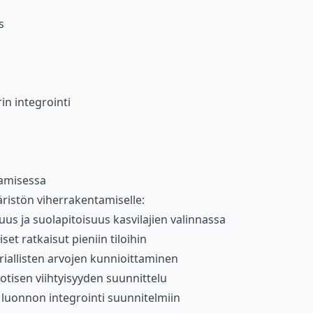
s
in integrointi
n
tamisessa
äristön viherrakentamiselle:
uus ja suolapitoisuus kasvilajien valinnassa
iset ratkaisut pieniin tiloihin
oriallisten arvojen kunnioittaminen
otisen viihtyisyyden suunnittelu
 luonnon integrointi suunnitelmiin