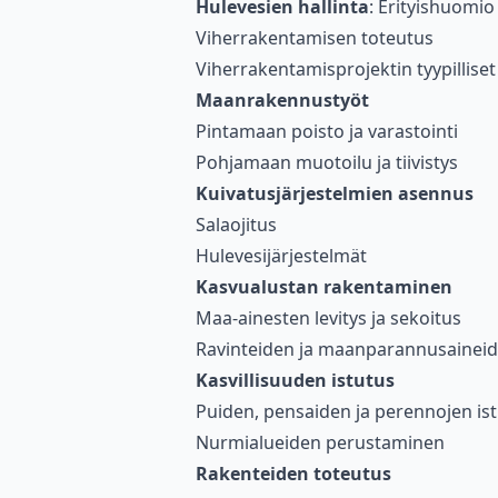
Hulevesien hallinta
: Erityishuomi
Viherrakentamisen toteutus
Viherrakentamisprojektin tyypilliset
Maanrakennustyöt
Pintamaan poisto ja varastointi
Pohjamaan muotoilu ja tiivistys
Kuivatusjärjestelmien asennus
Salaojitus
Hulevesijärjestelmät
Kasvualustan rakentaminen
Maa-ainesten levitys ja sekoitus
Ravinteiden ja maanparannusaineide
Kasvillisuuden istutus
Puiden, pensaiden ja perennojen is
Nurmialueiden perustaminen
Rakenteiden toteutus