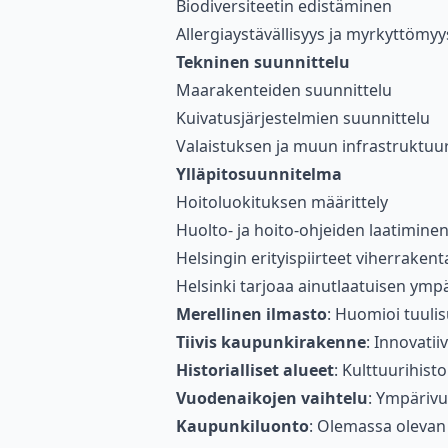
Biodiversiteetin edistäminen
Allergiaystävällisyys ja myrkyttömyy
Tekninen suunnittelu
Maarakenteiden suunnittelu
Kuivatusjärjestelmien suunnittelu
Valaistuksen ja muun infrastruktuur
Ylläpitosuunnitelma
Hoitoluokituksen määrittely
Huolto- ja hoito-ohjeiden laatimine
Helsingin erityispiirteet viherraken
Helsinki tarjoaa ainutlaatuisen ymp
Merellinen ilmasto
: Huomioi tuulis
Tiivis kaupunkirakenne
: Innovatiiv
Historialliset alueet
: Kulttuurihist
Vuodenaikojen vaihtelu
: Ympärivu
Kaupunkiluonto
: Olemassa olevan